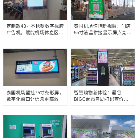
定制款43寸不锈钢数字标牌
泰国机场惊艳新视窗：门店
广告机，赋能机场休息区智
55寸液晶拼接显示屏点亮品
慧走廊
牌光芒
泰国机场壁挂75寸条形屏，
智慧购物新体验：曼谷
数字化窗口让信息更高效
BIGC超市自助扫码查价机
开启消费新体验