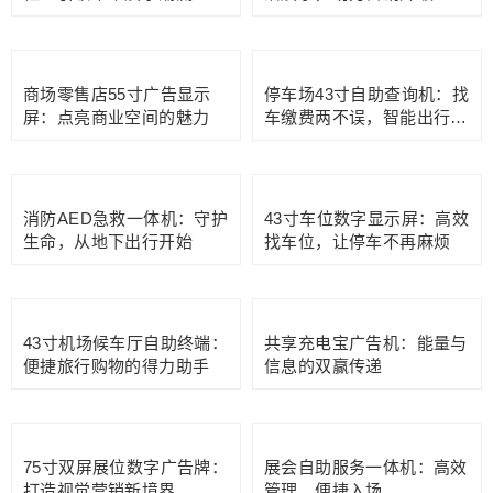
55寸商场立式数字标牌广告
泰国IMPACT展会展馆43寸
屏：彰显品牌魅力，提升购
充电宝广告机：便捷租借，
物体验
畅享展会
55寸商场导航查询触摸一体
55寸超窄边高亮橱窗屏：点
机：智慧导航，轻松购物
亮奶茶零售店的风采
室内98寸红外触摸透明展示
室内55寸可移动水牌机：灵
柜：引领未来展示潮流
活展示，助力营销升级
商场零售店55寸广告显示
停车场43寸自助查询机：找
屏：点亮商业空间的魅力
车缴费两不误，智能出行新
体验