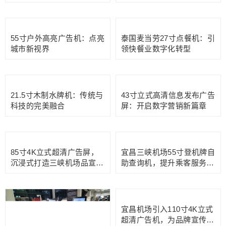
观影流程智能化——IMAX
廊曼机场候机大厅的110寸
影院55寸电影票自助售票机
手机充电广告机设备
写字楼宇信息传播屏，55寸
扫码点餐无法代替24寸点餐
WINDOWS电容触摸一体机
机的几个关键点
15.6寸卫生间客户评分屏：
43寸餐饮店高清广告机：吸
提升服务品质的新利器
引顾客进店的利器
55寸户外高亮广告机：点亮
泰国麦当劳27寸点餐机：引
城市新视界
领快餐业数字化转型