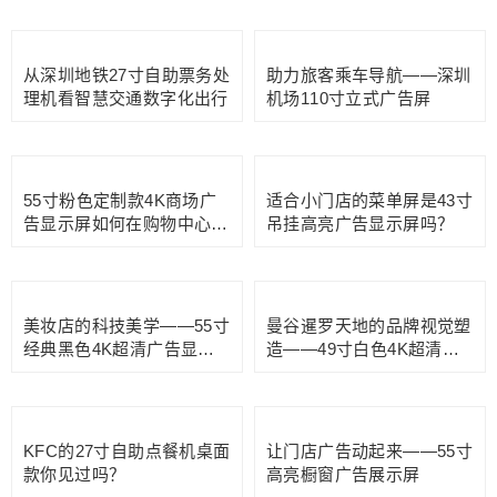
用于快递柜取件的嵌入式工
听说咖啡拉花机火了？智能
控触摸屏有哪些特点？
拉花控制系统少不了这块嵌
入式触摸屏！
门店玻璃橱窗展示屏：吸引
55寸白色落地式数字标牌超
顾客目光的数字营销方案
薄款：吸引用户视觉空间
55寸白色立式数字标牌自助
10.1寸电容触摸显示器在户
机：简约不简单
外自动售货机的应用
从深圳地铁27寸自助票务处
助力旅客乘车导航——深圳
理机看智慧交通数字化出行
机场110寸立式广告屏