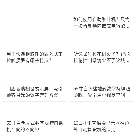
49寸户外落地横屏触摸一体
曼谷素那普机场GRAB网约
机：智能交互的户外新宠
车自助查询机：便捷出行新
选择
货架吊挂长条屏：提升零售
净水器越来越智能，用手触
空间的视觉营销利器
摸嵌入式屏幕比传统按钮更
方便！
扔垃圾还能有钱赚？看看如
何通过嵌入式一体化触摸屏
智能回收垃圾
如何使用自助咖啡机？只需
一块智显通内嵌式电容触摸
屏即可