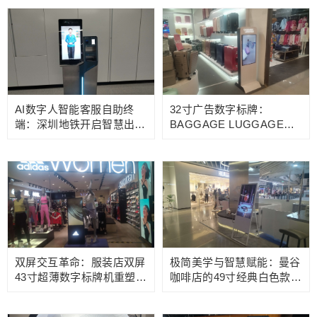
AI数字人智能客服自助终
32寸广告数字标牌：
端：深圳地铁开启智慧出行
BAGGAGE LUGGAGE旅
新范式
行箱专营店的流量转化利器
双屏交互革命：服装店双屏
极简美学与智慧赋能：曼谷
43寸超薄数字标牌机重塑零
咖啡店的49寸经典白色款数
售体验
字水牌机