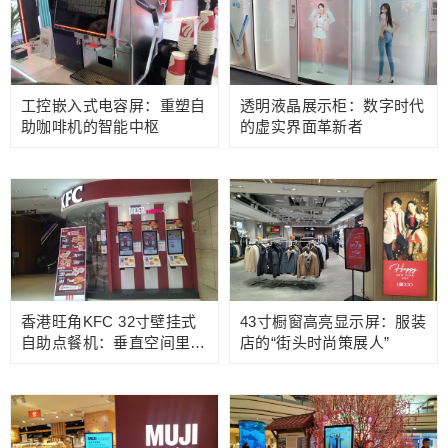
工控嵌入式电容屏：重塑自
透明液晶展示柜：数字时代
助咖啡机的智能中枢
的虚实界面革新者
香港旺角KFC 32寸壁挂式
43寸橱窗高亮显示屏：服装
自助点餐机：垂直空间里的
店的“街头时尚策展人”
效率革命