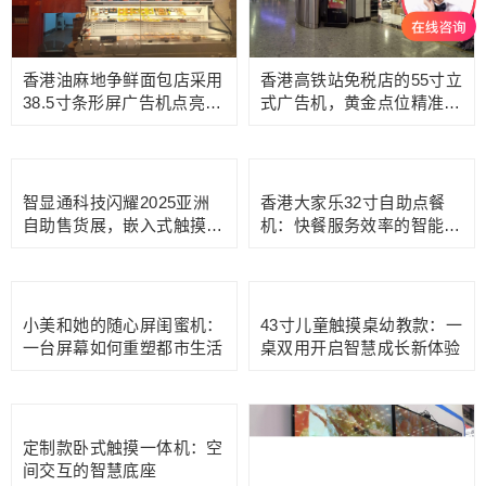
香港油麻地争鲜面包店采用
香港高铁站免税店的55寸立
38.5寸条形屏广告机点亮晨
式广告机，黄金点位精准捕
间消费热潮
获跨境消费新机遇
智显通科技闪耀2025亚洲
香港大家乐32寸自助点餐
自助售货展，嵌入式触摸屏
机：快餐服务效率的智能先
赋能智慧零售新生态
锋
小美和她的随心屏闺蜜机：
43寸儿童触摸桌幼教款：一
一台屏幕如何重塑都市生活
桌双用开启智慧成长新体验
定制款卧式触摸一体机：空
间交互的智慧底座