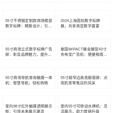
时尚前沿，曼谷ME服装店
冷饮店夏日营销，你需要这
的32寸黑色立式广告屏
台43寸超窄边餐饮广告屏！
科技点亮生活——探秘商场
智能停车场标配，找车更省
超市里的双屏28寸货架条形
心——19寸智能寻车机
屏
智慧购物，尽在掌握——55
打造现代数字化会议室，从
寸商场导航查询机
一块会议门牌屏开始
55寸不锈钢定制款商场楼层
2024上海国际数字标牌
数字标牌：精致设计，引领
展，共享商显数字盛宴
风尚