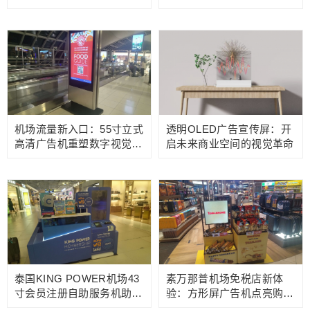
机场流量新入口：55寸立式
透明OLED广告宣传屏：开
高清广告机重塑数字视觉中
启未来商业空间的视觉革命
枢
泰国KING POWER机场43
素万那普机场免税店新体
寸会员注册自助服务机助力
验：方形屏广告机点亮购物
开启购物尊享之旅
灵感之旅