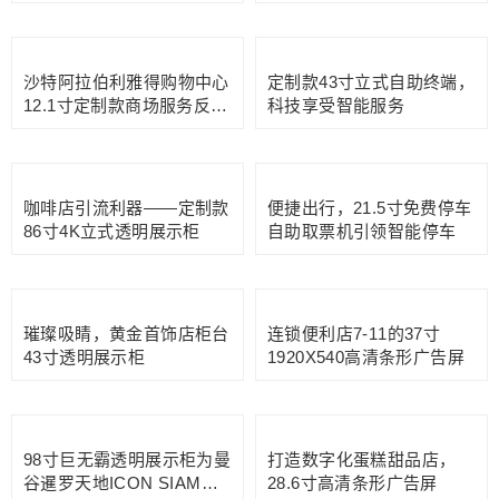
深圳机场自助服务终端，有
55寸机场导航触摸查询一体
效提升旅客出行体验
机，旅客乘机的智能帮手
深圳机场麦当劳定制27寸不
商场儿童娱乐区43寸自助售
锈钢自助点餐机，引领智能
票机：轻松购票，省时省心
化餐饮服务
轻松逛商场：43寸商场导航
出境旅行的酒店必备：32寸
卧式红外触摸一体机
酒店立式自助货币兑换机
沙特阿拉伯利雅得购物中心
定制款43寸立式自助终端，
12.1寸定制款商场服务反馈
科技享受智能服务
机