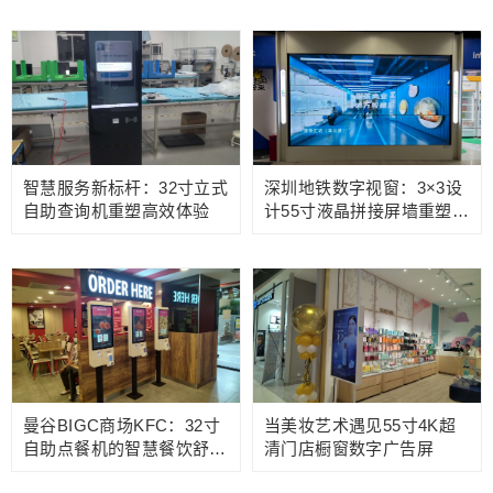
智慧服务新标杆：32寸立式
深圳地铁数字视窗：3×3设
自助查询机重塑高效体验
计55寸液晶拼接屏墙重塑城
市信息中枢
曼谷BIGC商场KFC：32寸
当美妆艺术遇见55寸4K超
自助点餐机的智慧餐饮舒适
清门店橱窗数字广告屏
体验