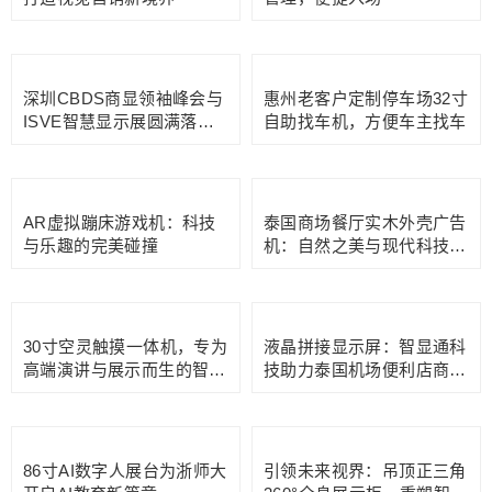
消防AED急救一体机：守护
43寸车位数字显示屏：高效
生命，从地下出行开始
找车位，让停车不再麻烦
43寸机场候车厅自助终端：
共享充电宝广告机：能量与
便捷旅行购物的得力助手
信息的双赢传递
75寸双屏展位数字广告牌：
展会自助服务一体机：高效
打造视觉营销新境界
管理，便捷入场
深圳CBDS商显领袖峰会与
惠州老客户定制停车场32寸
ISVE智慧显示展圆满落
自助找车机，方便车主找车
幕：共绘智慧显示新篇章