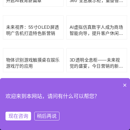
AR虚拟蹦床游戏机：科技
泰国商场餐厅实木外壳广告
与乐趣的完美碰撞
机：自然之美与现代科技的
完美融合
30寸空灵触摸一体机，专为
液晶拼接显示屏：智显通科
高端演讲与展示而生的智慧
技助力泰国机场便利店商铺
演讲台
外墙广告宣传
×
86寸AI数字人展台为浙师大
引领未来视界：吊顶正三角
开启AI教育新篇章
360°全息展示柜，重塑智慧
欢迎来到本网站，请问有什么可以帮您？
产业园新体验
现在咨询
稍后再说
未来视界：55寸OLED屏透
AI虚拟仿真数字人成为商场
明广告机打造特色新营销
智能向导，提升客户休闲体
首页
QQ
热线
微信
关于
验