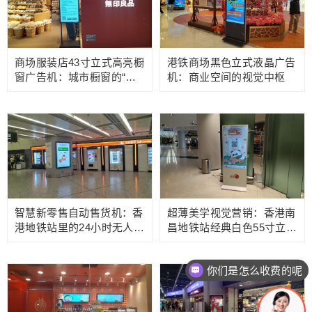
商场服装店43寸立式高亮橱
港铁商场黑色立式液晶广告
窗广告机：城市橱窗的“视
机：商业空间的视觉中枢
觉引力场”
智慧新零售自动售货机：香
超薄美学视觉营销：香港南
港地铁站里的24小时无人服
昌地铁站经典白色55寸立式
务革命
数字标牌广告屏
现在有优惠活动吗