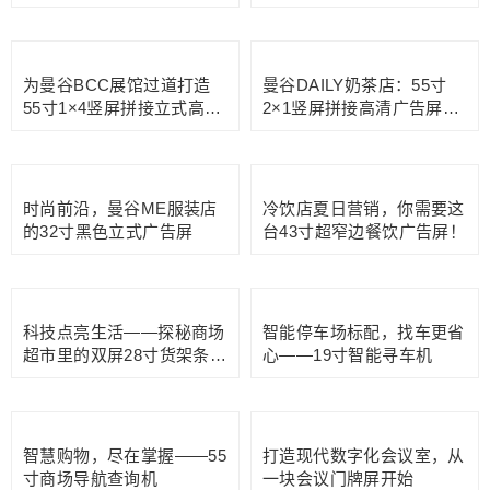
咖啡店引流利器——定制款
便捷出行，21.5寸免费停车
86寸4K立式透明展示柜
自助取票机引领智能停车
璀璨吸睛，黄金首饰店柜台
连锁便利店7-11的37寸
43寸透明展示柜
1920X540高清条形广告屏
98寸巨无霸透明展示柜为曼
打造数字化蛋糕甜品店，
谷暹罗天地ICON SIAM带
28.6寸高清条形广告屏
来新风尚
为曼谷BCC展馆过道打造
曼谷DAILY奶茶店：55寸
55寸1×4竖屏拼接立式高清
2×1竖屏拼接高清广告屏，
广告屏
引领营销新潮流