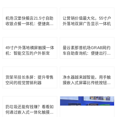
泰式按摩店75寸4K壁挂海
报广告机：放松之旅的视觉
引导
深圳宝安会展中心智能自助
55寸超窄边4K高亮广告显
寻车机：省时出入得力助手
示屏：小空间里的视觉焦点
21.5寸共享充电宝数字标牌
泰国机场休息区43寸双屏数
广告屏，科技与营销的完美
字标牌广告显示屏：为候机
结合
过程增添品牌印象
机场汉堡快餐店21.5寸自助
让营销价值最大化，55寸户
收银点餐一体机：便捷高效
外落地双屏广告显示一体机
的点餐体验