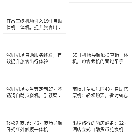
21.5寸木制水牌机：传统与
43寸立式高清信息发布广告
科技的完美融合
屏：开启数字营销新篇章
85寸4K立式超清广告屏，
宜昌三峡机场55寸登机牌自
沉浸式打造三峡机场品宣新
助查询机，提升乘客服务体
概念
验
宜昌机场引入110寸4K立式
超清广告机，为品牌宣传注
入新活力
宜昌三峡机场引入19寸自助
值机一体机，提升旅客出行
便捷性