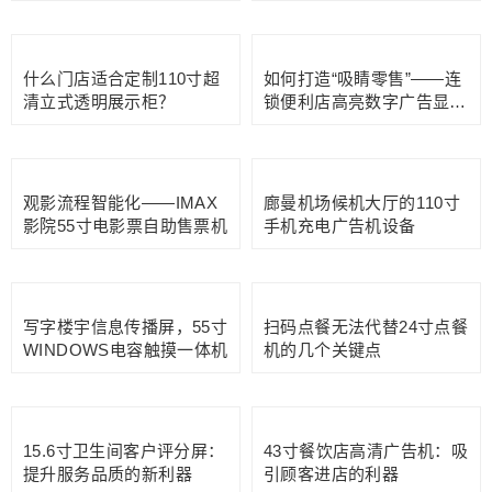
55寸粉色定制款4K商场广
适合小门店的菜单屏是43寸
告显示屏如何在购物中心脱
吊挂高亮广告显示屏吗？
颖而出？
美妆店的科技美学——55寸
曼谷暹罗天地的品牌视觉塑
经典黑色4K超清广告显示
造——49寸白色4K超清广
数字标牌
告显示数字标牌
KFC的27寸自助点餐机桌面
让门店广告动起来——55寸
款你见过吗？
高亮橱窗广告展示屏
什么门店适合定制110寸超
如何打造“吸睛零售”——连
清立式透明展示柜？
锁便利店高亮数字广告显示
屏