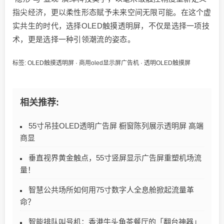
指尖经济，更以柔性形态赋予未来空间无限可能。在这个虚
实共生的时代，选择OLED触摸透明屏，不仅是选择一项技
术，更是选择一种引领潮流的姿态。
标签:
OLED触摸透明屏
·
商用oled显示屏广告机
·
透明OLED触摸屏
相关推荐:
55寸吊挂OLED透明广告屏 橱窗陈列展示透明屏 高端
商显
垂直视界黄金触点，55寸竖屏显示广告屏重塑机场流
量！
智慧公共场所如何用75寸数字人全息舱掀起流量革
命？
智能排队叫号机：香港牛头角茶餐厅的「翻台神器」