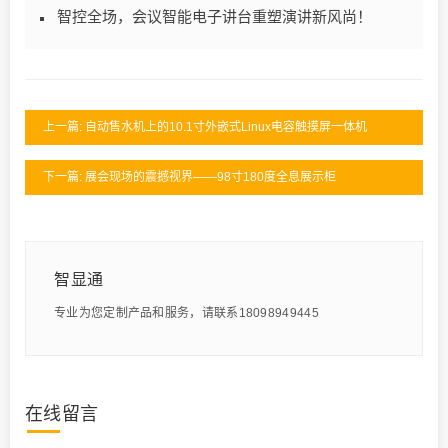
智控全场，会议智能电子讲台重塑演讲新风尚！
上一篇: 自动售水机上的10.1寸外嵌式Linux电容触摸屏一体机
下一篇: 展会现场的震撼视界——98寸180度全息展示柜
智显通
专业为您定制产品和服务，请联系18098949445
在线留言