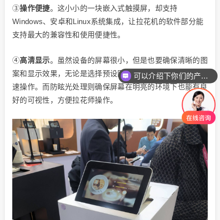
③
操作便捷
。这小小的一块嵌入式触摸屏，却支持
Windows、安卓和Linux系统集成，让拉花机的软件部分能
支持最大的兼容性和使用便捷性。
④
高清显示
。虽然设备的屏幕很小，但是也要确保清晰的图
案和显示效果，无论是选择预设图案、调整参数设置都能快
可以介绍下你们的产品么
速操作。而防眩光处理则确保屏幕在明亮的环境下也能有良
好的可视性，方便拉花师操作。