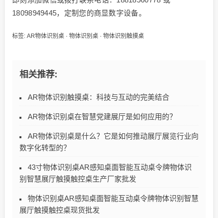
18098949445，定制您的商显数字设备。
标签:
AR物体识别桌
·
物体识别桌
·
物体识别触摸桌
相关推荐:
AR物体识别触摸桌：科技与互动的完美结合
AR物体识别桌在智慧党建展厅是如何应用的？
AR物体识别桌是什么？它是如何推动展厅展览行业向
数字化转型的？
43寸物体识别桌AR感知桌面智能互动桌令牌物体识
别智慧展厅触摸触控桌生产厂家批发
物体识别桌AR感知桌面智能互动桌令牌物体识别智慧
展厅触摸触控桌现货批发