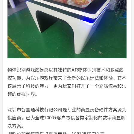
物体识别游戏触摸桌以其独特的AR物体识别技术和多点触
控功能，为娱乐游戏厅带来了全新的娱乐玩法和体验。它不
仅展示了科技的魅力，更为玩家们打开了一个充满惊喜和乐
趣的虚拟世界。
深圳市智显通科技有限公司是专业的商显设备硬件方案源头
供应商，已为全球1000+客户提供各类定制化的数字商显解
决方案。
即刻添加微信或拨打联系电话：18818560778 或