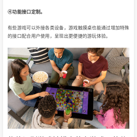
④功能接口定制。
有些游戏可以外接各类设备，游戏触摸桌也能通过增加特殊
的接口配合用户使用，呈现出更便捷的游玩体验。