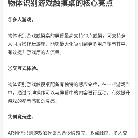
物体识别游戏触摸桌的核心亮点
①多人游戏。
物体识别游戏触摸桌的屏幕最高支持40点触摸，可支持多
人同屏操作玩游戏，能够最大化吸引到更多用户参与其中，
有效提升游戏厅的人流量。
②交互式体验。
物体识别游戏触摸桌配备有独特的感应令牌，在一些游戏当
中，通过令牌操作可以与屏幕中的内容进行互动，有效提升
游戏的参与感和沉浸感。
③创意玩法。
AR物体识别游戏触摸桌具备令牌感应、多点触控、多人交