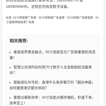
即刻添加微信或拨打联系电话：18818560778 或
18098949445，定制您的商显数字设备。
标签:
55寸拼接屏广告屏
·
55寸拼接屏广告竖屏
·
55寸拼接广告屏竖屏
·
55
寸竖屏拼接高清广告屏
相关推荐:
垂直视界黄金触点，55寸竖屏显示广告屏重塑机场流
量！
智慧公共场所如何用75寸数字人全息舱掀起流量革
命？
智能排队叫号机：香港牛头角茶餐厅的「翻台神器」
如何重塑港式餐饮体验？
重塑点餐新效率：43寸自助点餐终端机，秒速下单，
效率至上！