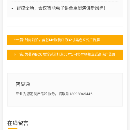
智控全场，会议智能电子讲台重塑演讲新风尚！
上一篇: 时尚前沿，曼谷Me服装店的32寸黑色立式广告屏
下一篇: 为曼谷BCC展馆过道打造55寸1×4竖屏拼接立式高清广告屏
智显通
专业为您定制产品和服务，请联系18098949445
在线留言