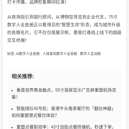
打卡传播，品牌形象瞬间拉满！
从商场指引到银行顾问，从博物馆导览到企业代言，75寸
数字人全息舱正以看得见的“智慧生命”形态，成为城市升级
的亮眼名片。它不仅仅是展示柜，更是打通线上线下的超级
交互终端！
标签:
AI数字人全息舱
·
人体复刻数字人全息舱
·
数字人互动舱
相关推荐:
垂直视界黄金触点，55寸竖屏显示广告屏重塑机场流
量！
智能排队叫号机：香港牛头角茶餐厅的「翻台神器」
如何重塑港式餐饮体验？
重塑点餐新效率：43寸自助点餐终端机，秒速下单，