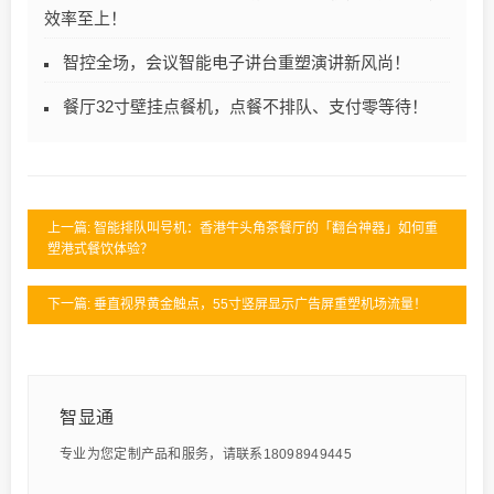
效率至上！
智控全场，会议智能电子讲台重塑演讲新风尚！
餐厅32寸壁挂点餐机，点餐不排队、支付零等待！
上一篇: 智能排队叫号机：香港牛头角茶餐厅的「翻台神器」如何重
塑港式餐饮体验？
下一篇: 垂直视界黄金触点，55寸竖屏显示广告屏重塑机场流量！
智显通
专业为您定制产品和服务，请联系18098949445