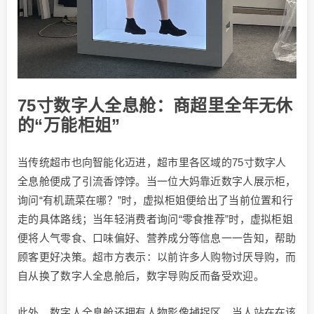
75寸数字人全息舱：商超里全年无休
的“万能柜姐”
当传统超市也向智能化迈进，超市里各区域的75寸数字人
全息舱便成了引流香饽饽。当一位大妈靠近数字人展示柜，
询问“有机蔬菜在哪？”时，虚拟柜姐便给出了当前位置和行
走的具体路线；当年轻消费者询问“零食推荐”时，虚拟柜姐
便将人气零食、口味偏好、营养成分等信息一一告知，帮助
顾客更好决策。超市方表示：以前许多人购物讨厌导购，而
自从换了数字人全息舱后，数字导购反而备受欢迎。
此外，数字人全息舱还拥有人物影像捕捉区。当人站在在该