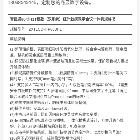
18098949445，定制您的商显数字设备。
智显通86寸H1T新款（双系统）红外触摸教学会议一体机规格书
规格型号：ZXTLCD-IFP860H1T
整机说明
(1)超薄铝前框，表面喷细砂并阳极氧化处理，锌合金电镀角码，钣金后
盖，整机超强金属质感且主动散热；
(2)标配防炫钢化玻璃,保护液晶玻璃且加强视觉效果，保护观看视力且提
升触摸体验；
(3)标配高精度红外触摸条：1-触摸精度＜1mm；2-支持2支2mm笔尖书
同时写；3-支持5支3mm笔尖同时书写；
(4）支持多人书写高1cm内的小字；5-双色笔识别准确率100%；（需要
安卓白板软件的支持）6-抬笔高度＜1mm，书写国外文字不连笔（满足
联合国教科文组织供应商Promethean的标准）；
(5)结构按低触零贴设计，触摸书写体验感超强；
(6)操作系统：安卓及windows可选；
(7)喇叭出音前置，防止因内嵌环境导致声音效果变质；
(8)使用国际通用标准的OPS插槽，一体化插拔式设计，方便升级与维
护，外部无可见电脑模块的连接线，机身美观；
(9)支持手势侧拉菜单，菜单可快捷调节亮度声音，以及切换信号源；
(10)直下式模组背光，成熟稳定耐用性极强；