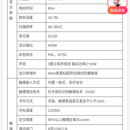
显
示
响应时间
8ms
参
颜色深度
16.7M
数
扫描频率
4K-30HZ
背光源
DLED
显示输出
HDMI
彩色制式
PAL、NTSC
声音
3维立体声音效 输出功率2*10W
显示屏保护
4mm厚度标配防炫钢化防爆玻璃
触摸嵌入方式
内置一体式，非外挂式
触摸感应技术
红外感应识别触摸技术（20点）
书写方式
手指、触摸笔或其它直径不小于2mm
光标速度
120点/s
定位精度
90%以上触摸区域为±1mm
触
摸
通讯接口
B型USB公头