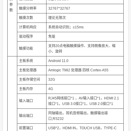
参
触摸分辨率
32767*32767
数
触摸次数
理论无限次
计算机响应
系统自动识别；≤15ms
驱动程序
免驱
支持20点电脑触摸操作、支持图像放大、缩
触摸功能
小、旋转
主板系统
Android 11.0
主板处理器
Amlogic T982 处理器 四核 Cortex-A55
主板存储空间
32G
主板内存
4G
RJ45网线接口*1 ，AV输入接口*1，HDMI 2.1
输入端口
接口*1，USB 3.0接口*1，USB 2.0接口*1
同轴输出，耳机音频输出，触摸输出接
输出端口
口,RS232
前置端口
USB*2，HDMI IN，TOUCH USB，TYPE-C