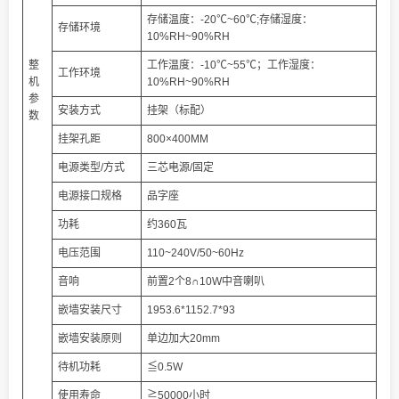
存储温度：-20℃~60℃;存储湿度：
存储环境
10%RH~90%RH
整
工作温度：-10℃~55℃；工作湿度：
工作环境
机
10%RH~90%RH
参
安装方式
挂架（标配）
数
挂架孔距
800×400MM
电源类型/方式
三芯电源/固定
电源接口规格
品字座
功耗
约360瓦
电压范围
110~240V/50~60Hz
音响
前置2个8∩10W中音喇叭
嵌墙安装尺寸
1953.6*1152.7*93
嵌墙安装原则
单边加大20mm
待机功耗
≦0.5W
使用寿命
≧50000小时