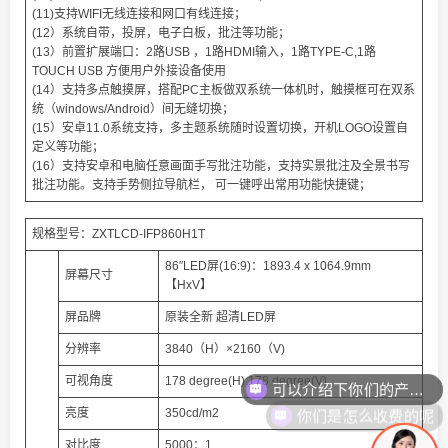
(11)支持WIFI无线连接和网口有线连接；
(12）系统自带，投屏，电子白板，批注等功能；
(13）前置扩展端口：2路USB ，1路HDMI输入，1路TYPE-C,1路
TOUCH USB 方便用户外接设备使用
(14）支持多点触摸屏，搭配PC主板做双系统一体机时，触摸框可在双系
统（windows/Android）间无缝切换；
(15）安卓11.0系统支持，多主题系统随时设置切换，开机LOGO设置自
定义等功能；
(16）支持安卓和电脑任意画面手写批注功能，支持实景批注及全景书写
批注功能。支持手势侧拉导航栏， 可一键呼出常用功能快捷键；
规格型号：ZXTLCD-IFP860H1T
86″LED屏(16:9)：1893.4 x 1064.9mm
屏幕尺寸
【HxV】
屏品牌
原装全新 超清LED屏
分辨率
3840（H）×2160（V)
可以介绍下你们的产品么
可视角度
178 degree(H):178 degree(V)
你们是怎么收费的呢
亮度
350cd/m2
对比度
5000：1