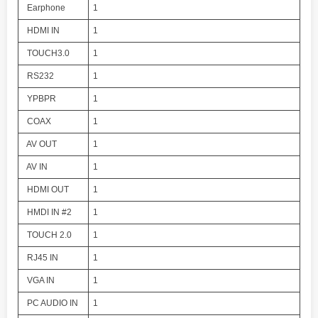
Earphone
1
HDMI IN
1
TOUCH3.0
1
RS232
1
YPBPR
1
COAX
1
AV OUT
1
AV IN
1
HDMI OUT
1
HMDI IN #2
1
TOUCH 2.0
1
RJ45 IN
1
VGA IN
1
PC AUDIO IN
1