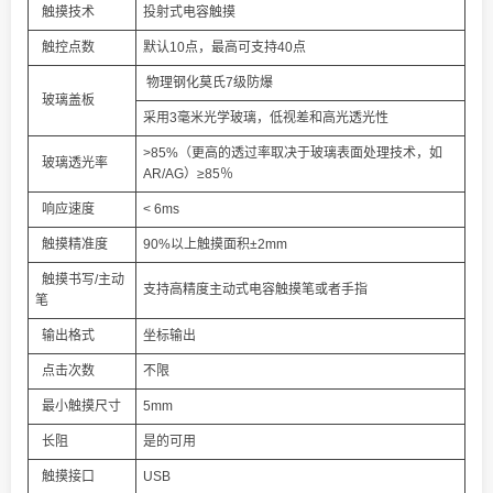
触摸技术
投射式电容触摸
触控点数
默认10点，最高可支持40点
物理钢化莫氏7级防爆
玻璃盖板
采用3毫米光学玻璃，低视差和高光透光性
>85%（更高的透过率取决于玻璃表面处理技术，如
玻璃透光率
AR/AG）≥85％
响应速度
< 6ms
触摸精准度
90%以上触摸面积±2mm
触摸书写/主动
支持高精度主动式电容触摸笔或者手指
笔
输出格式
坐标输出
点击次数
不限
最小触摸尺寸
5mm
长阻
是的可用
触摸接口
USB