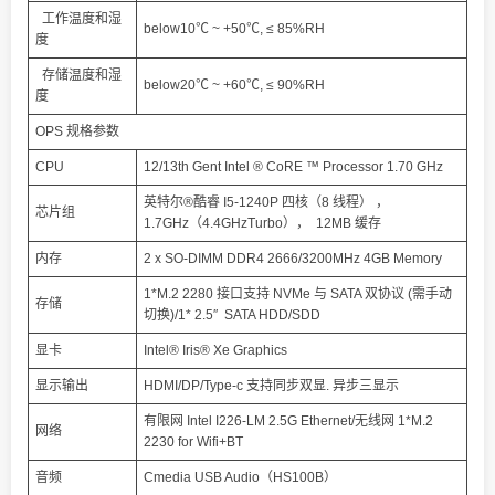
工作温度和湿
below10℃ ~ +50℃, ≤ 85%RH
度
存储温度和湿
below20℃ ~ +60℃, ≤ 90%RH
度
OPS 规格参数
CPU
12/13th Gent Intel ® CoRE ™ Processor 1.70 GHz
英特尔®酷睿 I5-1240P 四核（8 线程） ，
芯片组
1.7GHz（4.4GHzTurbo）， 12MB 缓存
内存
2 x SO-DIMM DDR4 2666/3200MHz 4GB Memory
1*M.2 2280 接口支持 NVMe 与 SATA 双协议 (需手动
存储
切换)/1* 2.5″ SATA HDD/SDD
显卡
Intel® Iris® Xe Graphics
显示输出
HDMI/DP/Type-c 支持同步双显. 异步三显示
有限网 Intel I226-LM 2.5G Ethernet/无线网 1*M.2
网络
2230 for Wifi+BT
音频
Cmedia USB Audio（HS100B）