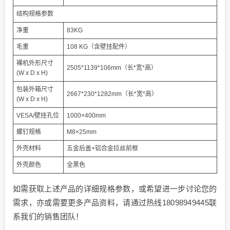
结构规格参数
净重
83KG
毛重
108 KG（含壁挂配件）
裸机外形尺寸
2505*1139*106mm（长*宽*高）
(W x D x H)
包装外箱尺寸
2667*230*1282mm（长*宽*高）
(W x D x H)
VESA/壁挂孔位
1000×400mm
螺钉规格
M8×25mm
外壳材料
五金后盖+铝合金拉丝前框
外壳颜色
全黑色
如需获取上述产品的详细规格参数，或希望进一步讨论您的
需求，亦或需要更多产品资料，请通过热线18098949445联
系我们的销售团队！