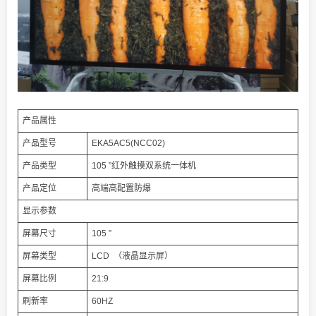
产品属性
产品型号
EKA5AC5(NCC02)
产品类型
105 ”红外触摸双系统一体机
产品定位
高端高配置防爆
显示参数
屏幕尺寸
105 ”
屏幕类型
LCD （液晶显示屏）
屏幕比例
21:9
刷新率
60HZ