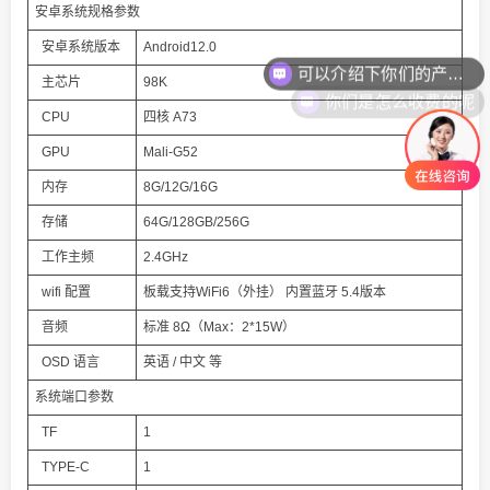
安卓系统规格参数
安卓系统版本
Android12.0
你们是怎么收费的呢
主芯片
98K
CPU
四核 A73
GPU
Mali-G52
内存
8G/12G/16G
存储
64G/128GB/256G
工作主频
2.4GHz
wifi 配置
板载支持WiFi6（外挂） 内置蓝牙 5.4版本
音频
标准 8Ω（Max：2*15W）
OSD 语言
英语 / 中文 等
系统端口参数
TF
1
TYPE-C
1