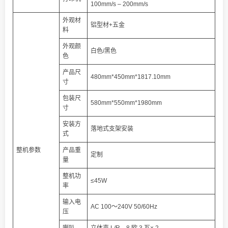
100mm/s – 200mm/s
外观材
铝型材+五金
料
外观颜
白色/黑色
色
产品尺
480mm*450mm*1817.10mm
寸
包装尺
580mm*550mm*1980mm
寸
安装方
落地式支架安装
式
整机参数
产品重
定制
量
整机功
≤45W
率
输入电
AC 100～240V 50/60Hz
压