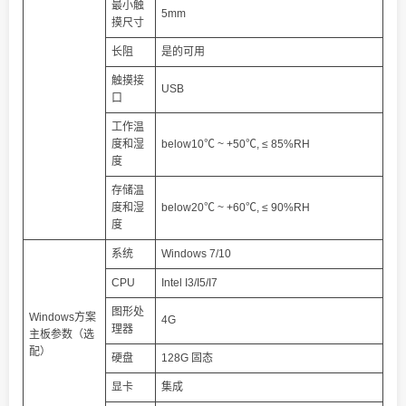
最小触
5mm
摸尺寸
长阻
是的可用
触摸接
USB
口
工作温
度和湿
below10℃ ~ +50℃, ≤ 85%RH
度
存储温
度和湿
below20℃ ~ +60℃, ≤ 90%RH
度
系统
Windows 7/10
CPU
Intel I3/I5/I7
图形处
Windows方案
4G
理器
主板参数（选
配）
硬盘
128G 固态
显卡
集成