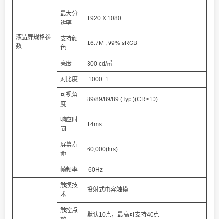
最大分
1920 X 1080
辨率
液晶屏规格参
支持颜
16.7M , 99% sRGB
数
色
亮度
300 cd/㎡
对比度
1000 :1
可视角
89/89/89/89 (Typ.)(CR≥10)
度
响应时
14ms
间
屏幕寿
60,000(hrs)
命
帧频率
60Hz
触摸技
投射式电容触摸
术
触控点
默认10点，最高可支持40点