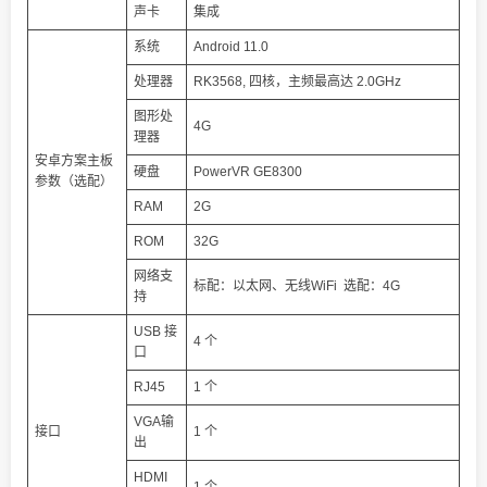
声卡
集成
系统
Android 11.0
处理器
RK3568, 四核，主频最高达 2.0GHz
图形处
4G
理器
安卓方案主板
硬盘
PowerVR GE8300
参数（选配）
RAM
2G
ROM
32G
网络支
标配：以太网、无线WiFi 选配：4G
持
USB 接
4 个
口
RJ45
1 个
VGA输
接口
1 个
出
HDMI