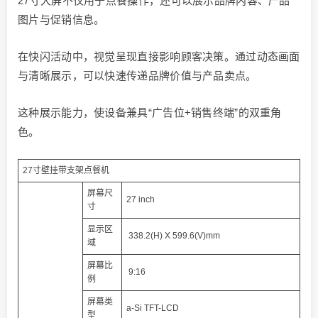
27寸大屏不仅用于点餐操作，还可以展示品牌内容、产品
图片与促销信息。
在快闪活动中，视觉呈现直接影响顾客决策。通过动态画面
与清晰展示，可以快速传递品牌价值与产品卖点。
这种展示能力，使设备兼具“广告位+销售终端”的双重角
色。
27寸壁挂带支架点餐机
屏幕尺
27 inch
寸
显示区
338.2(H) X 599.6(V)mm
域
屏幕比
9:16
例
屏幕类
a-Si TFT-LCD
型