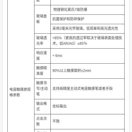
数
物理钢化莫氏7级防爆
玻璃盖
抗菌保护和防碎保护
板
采用3毫米光学玻璃，低视差和高光透光性
玻璃透
>85%（更高的透过率取决于玻璃表面处理技
光率
术，如AR/AG）≥85％
响应速
< 6ms
度
触摸精
90%以上触摸面积±2mm
准度
触摸书
写/主动
支持高精度主动式电容触摸笔或者手指
电容触摸屏规
笔
格参数
输出格
坐标输出
式
点击次
不限
数