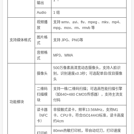
1 个
输出
Audio
1 组
视频播
支持 wmv、avi、flv、mpeg 、mkv、mp4、
放
mpg、mov、rm、rmvb 等
图片格
支持媒体格式
支持 JPG、PNG等
式
音频格
MP3、WMA
式
500万像素高清宽动态摄像头，支持人脸识
摄像头
别，识别速度≤0.3秒；可选配单目/双目摄像
头
二维码
支持一维/二维码扫描；可选高性能扫描引擎
扫描模
（如640×480 CMOS传感器），支持主流支
块
付码
功能模块
读卡器
非接触式读卡，频率13.56MHz，支持M1
（NFC
卡、CPU卡，符合ISO14443标准，读卡高度
卡）
约4cm
80mm热敏打印机，带自动切刀，打印速度
打印机