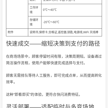
喇叭
立体声 L/R，8 欧 3 瓦× 2
工作环
0℃～40℃
境
存储环
-20℃～60℃
境
附件
说明书,保修卡,合格证,遥控器,钥匙,电源线,WiFi 天线棒
快速成交——缩短决策到支付的路径
在商场场景中，顾客停留时间有限，决策周期短。设备通过
简洁操作流程，使用户能够快速完成选择与支付。
顾客无需排队等待人工服务，即可完成点单，从而提高转化
效率。
这种“即看即买”的体验，更符合快闪消费特征。
灵活部署——适配临时与多变场地