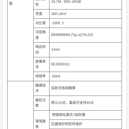
16.7M , 99% sRGB
数
色
亮度
300 cd/㎡
对比度
1000 :1
可视角
89/89/89/89 (Typ.)(CR≥10)
度
响应时
14ms
间
屏幕寿
60,000(hrs)
命
帧频率
60Hz
触摸技
投射式电容触摸
术
触控点
默认10点，最高可支持40点
数
物理钢化莫氏7级防爆
玻璃盖
抗菌保护和防碎保护
板