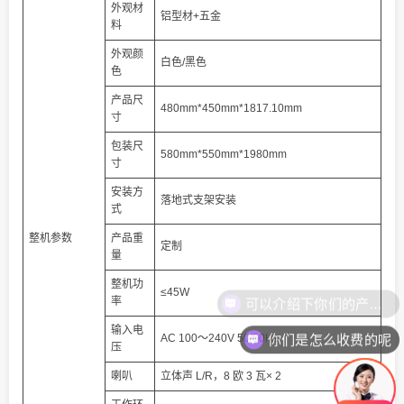
外观材
铝型材+五金
料
外观颜
白色/黑色
色
产品尺
480mm*450mm*1817.10mm
寸
包装尺
580mm*550mm*1980mm
寸
安装方
落地式支架安装
式
整机参数
产品重
定制
量
整机功
≤45W
率
输入电
你们是怎么收费的呢
AC 100～240V 50/60Hz
压
喇叭
立体声 L/R，8 欧 3 瓦× 2