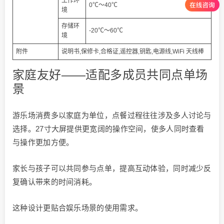
工作环
0℃～40℃
境
存储环
-20℃～60℃
境
附件
说明书,保修卡,合格证,遥控器,钥匙,电源线,WiFi 天线棒
家庭友好——适配多成员共同点单场
景
游乐场消费多以家庭为单位，点餐过程往往涉及多人讨论与
选择。27寸大屏提供更宽阔的操作空间，使多人同时查看
与操作更加方便。
家长与孩子可以共同参与点单，提高互动体验，同时减少反
复确认带来的时间消耗。
这种设计更贴合娱乐场景的使用需求。