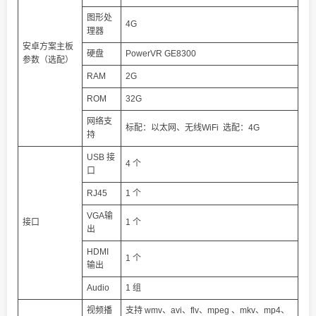
图形处
4G
理器
安卓方案主板
硬盘
PowerVR GE8300
参数（选配）
RAM
2G
ROM
32G
网络支
标配：以太网、无线WiFi 选配：4G
持
USB 接
4 个
口
RJ45
1 个
VGA输
接口
1 个
出
HDMI
1 个
输出
Audio
1 组
视频播
支持 wmv、avi、flv、mpeg 、mkv、mp4、