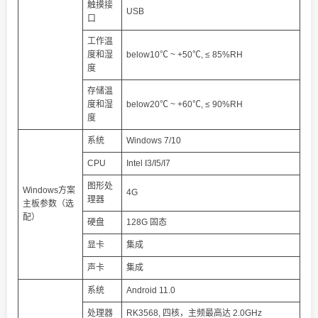
触摸接
USB
口
工作温
度和湿
below10℃ ~ +50℃, ≤ 85%RH
度
存储温
度和湿
below20℃ ~ +60℃, ≤ 90%RH
度
系统
Windows 7/10
CPU
Intel I3/I5/I7
图形处
Windows方案
4G
理器
主板参数（选
配）
硬盘
128G 固态
显卡
集成
声卡
集成
系统
Android 11.0
处理器
RK3568, 四核，主频最高达 2.0GHz