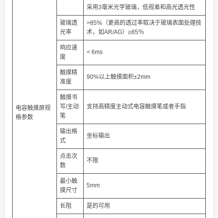
采用3毫米光学玻璃，低视差和高光透光性
玻璃透
>85%（更高的透过率取决于玻璃表面处理技
光率
术，如AR/AG）≥85％
响应速
< 6ms
度
触摸精
90%以上触摸面积±2mm
准度
触摸书
写/主动
支持高精度主动式电容触摸笔或者手指
电容触摸屏规
笔
格参数
输出格
坐标输出
式
点击次
不限
数
最小触
5mm
摸尺寸
长阻
是的可用