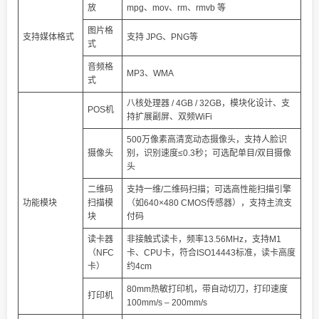
放
mpg、mov、rm、rmvb 等
图片格
支持媒体格式
支持 JPG、PNG等
式
音频格
MP3、WMA
式
八核处理器 / 4GB / 32GB，模块化设计、支
POS机
持扩展副屏、双频WiFi
500万像素高清宽动态摄像头，支持人脸识
摄像头
别，识别速度≤0.3秒；可选配单目/双目摄像
头
二维码
支持一维/二维码扫描；可选高性能扫描引擎
功能模块
扫描模
（如640×480 CMOS传感器），支持主流支
块
付码
读卡器
非接触式读卡，频率13.56MHz，支持M1
（NFC
卡、CPU卡，符合ISO14443标准，读卡高度
卡）
约4cm
80mm热敏打印机，带自动切刀，打印速度
打印机
100mm/s – 200mm/s