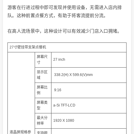
游客在行进过程中即可发现并使用设备，无需进入店内排
队。这种前置点餐方式，有助于将客流提前分流。
在高人流场景中，这种设计可以有效减少门店入口拥堵。
27寸壁挂带支架点餐机
屏幕尺
27 inch
寸
显示区
338.2(H) X 599.6(V)mm
域
屏幕比
9:16
例
屏幕类
a-Si TFT-LCD
型
最大分
1920 X 1080
辨率
液晶屏规格参
支持颜