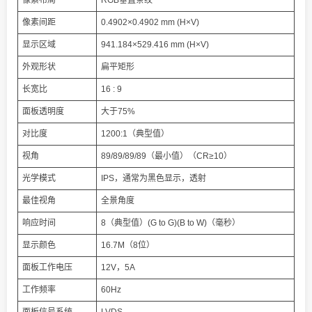
像素布局
RGB垂直条纹
像素间距
0.4902×0.4902 mm (H×V)
显示区域
941.184×529.416 mm (H×V)
外观形状
扁平矩形
长宽比
16 : 9
面板透明度
大于75%
对比度
1200:1（典型值）
视角
89/89/89/89（最小值）（CR≥10）
光学模式
IPS，通常为黑色显示，透射
最佳视角
全景角度
响应时间
8（典型值）(G to G)(B to W)（毫秒）
显示颜色
16.7M（8位）
面板工作电压
12V，5A
工作频率
60Hz