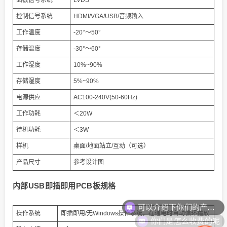
面板信号系统
LVDS
控制信号系统
HDMI/VGA/USB/音频输入
工作温度
-20°～50°
存储温度
-30°～60°
工作湿度
10%~90%
存储湿度
5%~90%
电源供应
AC100-240V(50-60Hz)
工作功耗
＜20W
待机功耗
＜3W
样机
桌面/地面站立/互动（可选）
产品尺寸
参考设计图
内部USB即插即用PCB板规格
你们是怎么收费的呢
操作系统
即插即用/无Windows操作系统，在通电时自动循环播放