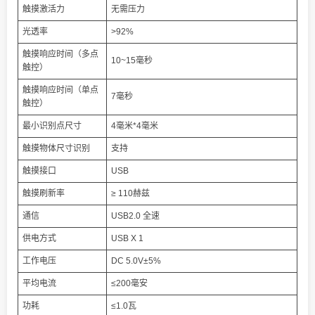
触摸激活力
无需压力
光透率
>92%
触摸响应时间（多点
10~15毫秒
触控）
触摸响应时间（单点
7毫秒
触控）
最小识别点尺寸
4毫米*4毫米
触摸物体尺寸识别
支持
触摸接口
USB
触摸刷新率
≥ 110赫兹
通信
USB2.0 全速
供电方式
USB X 1
工作电压
DC 5.0V±5%
平均电流
≤200毫安
功耗
≤1.0瓦