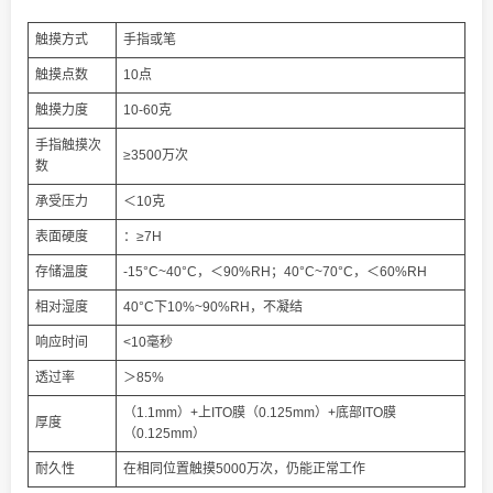
触摸方式
手指或笔
触摸点数
10点
触摸力度
10-60克
手指触摸次
≥3500万次
数
承受压力
＜10克
表面硬度
：≥7H
存储温度
-15°C~40°C，＜90%RH；40°C~70°C，＜60%RH
相对湿度
40°C下10%~90%RH，不凝结
响应时间
<10毫秒
透过率
＞85%
（1.1mm）+上ITO膜（0.125mm）+底部ITO膜
厚度
（0.125mm）
耐久性
在相同位置触摸5000万次，仍能正常工作