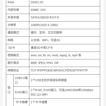
RAM
DDR3 2G
内部存储
EMMC 16G
外部存储
SATA/USB/SD卡/CF卡
分辨率
1080P(1920 X 1080)
播放模式
循环、定时、交叉切换等
网络
以太网、WiFi，可选3G
SD卡
兼容SD卡和CF卡
视频格式
wmv, avi, flv, rm, rmvb, mpeg, ts, mp4 等
图片格式
BMP, JPEG, PNG, GIF
网络协议
TCP IP/PPPOE/ICMP/DHCP/DNS/FTP/HTTP
USB2.0端
2个USB主机外接鼠标和键盘
口
接
1个RJ45, RJ45端口，可选10M/100M和150Mbps
口
RJ45端口
802.11n WiFi
TF卡插槽
1个TF卡插槽