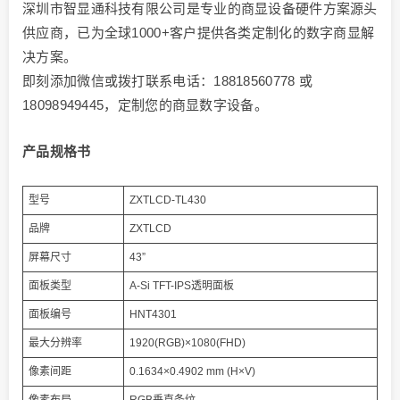
深圳市智显通科技有限公司是专业的商显设备硬件方案源头
供应商，已为全球1000+客户提供各类定制化的数字商显解
决方案。
即刻添加微信或拨打联系电话：18818560778 或
18098949445，定制您的商显数字设备。
产品规格书
型号
ZXTLCD-TL430
品牌
ZXTLCD
屏幕尺寸
43”
面板类型
A-Si TFT-IPS透明面板
面板编号
HNT4301
最大分辨率
1920(RGB)×1080(FHD)
像素间距
0.1634×0.4902 mm (H×V)