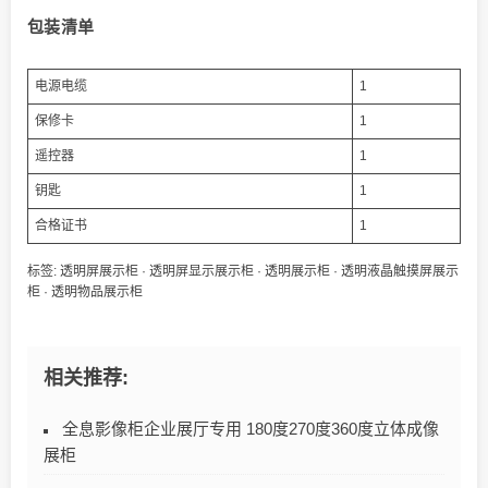
包装清单
电源电缆
1
保修卡
1
遥控器
1
钥匙
1
合格证书
1
标签:
透明屏展示柜
·
透明屏显示展示柜
·
透明展示柜
·
透明液晶触摸屏展示
柜
·
透明物品展示柜
相关推荐:
全息影像柜企业展厅专用 180度270度360度立体成像
展柜​