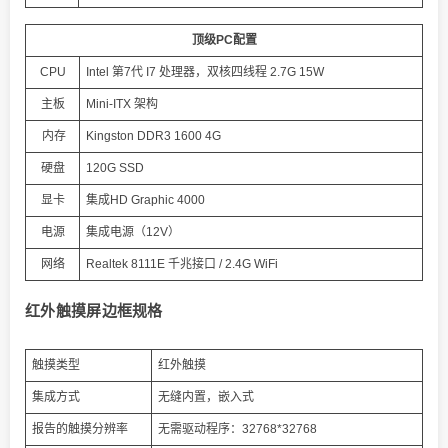
顶级PC配置
CPU
Intel 第7代 I7 处理器，双核四线程 2.7G 15W
主板
Mini-ITX 架构
内存
Kingston DDR3 1600 4G
硬盘
120G SSD
显卡
集成HD Graphic 4000
电源
集成电源（12V）
网络
Realtek 8111E 千兆接口 / 2.4G WiFi
红外触摸屏边框规格
触摸类型
红外触摸
集成方式
无缝内置，嵌入式
报告的触摸分辨率
无需驱动程序：32768*32768