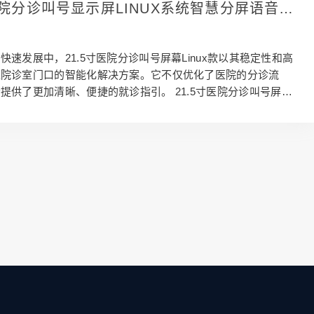
看清屏幕，提升视觉观感。超薄机身设计和隐藏走线方案不仅美
寸医院分诊叫号显示屏LINUX系统智慧分屏语音对
能有效减少空间占用，给本来空间就紧凑的医院留出更多区域。
生
wifi连接和远程管理，让医院运营…
快速发展中，21.5寸医院分诊叫号屏幕Linux款以其稳定性和高
医院诊室门口的智能化解决方案。它不仅优化了医院的分诊流
提供了更加清晰、便捷的就诊指引。 21.5寸医院分诊叫号屏幕Li
特性 这款21.5寸医院分诊叫号屏幕Linux款延续了智慧门牌系列
件设计。防尘防爆、耐磨耐刮的材质确保了设备在医疗环境中的
行，且屏幕不会轻易被损坏，防眩光液晶屏幕则有效减少了光线
的干扰。超薄机身和隐藏走线设计，不仅提升了整体美观度，还
维护流程。无线wifi连接功能，使得信息更新更加灵活高效。 2
诊叫号屏幕Linu…