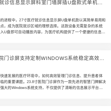
疗就诊信息显示屏科室门墙屏插U盘款式单机显
线方案不仅美观大方，还能有效减少空间占用。尽管这款产品不
供应
fi连接，但其具备定时开关机功能，可以预设开机和…
的进程中，27寸医疗就诊信息显示屏U盘单机款以其简单易用和
特点，成为医院就诊区域的理想选择。这款设备无需复杂的系统
插入U盘即可自动播放内容，为医疗机构提供了一个便捷的信息展
 27寸医疗就诊信息显示屏U盘单机款的外观与环境适配 这款27
信息显示屏U盘单机款，采用超薄机身设计，厚度仅为几厘米，不
，还能与现代医院的装修风格完美融合。设备提供白、黑、灰三
院可以根据就诊区域的整体色调选择最适合的颜色，进一步提升
寸医院门诊屏支持定制WINDOWS系统稳定高效诊
度。隐藏走线设计使得设备安装后更加整洁，避免了杂乱线缆对
，为患者和医护人员营造了一个清爽、舒适的就诊环…
化快速发展的医疗环境中，如何高效管理门诊信息、提升患者体
临的重要课题。23.8寸医院门诊屏作为一款先进的智慧门牌解决
强大的Windows系统支持，不仅提供了清晰的信息展示平台，
院管理系统无缝对接，极大地提升了医疗服务的效率和质量。 2
门诊屏有哪些硬件特性？ 首先23.8寸医院门诊屏具备防尘防爆和耐
点，使得设备不仅安全坚固，且更加耐用。防眩光屏幕涂层让患