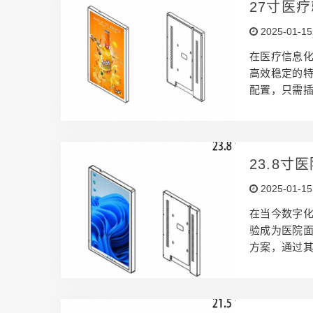
27寸医
计和隐藏走
示器厂家
2025-01-15
支持无线wi
在医疗信息化
高效稳定的
配置，只需
示解决方案。
寸医疗就诊
仅节省空间
种配色，医
23.8
环境的美观
室屏幕
2025-01-15
视觉的干扰
在当今数字
验成为医院面
方案，通过其
还实现了与医
3.8寸医院
磨耐刮的特