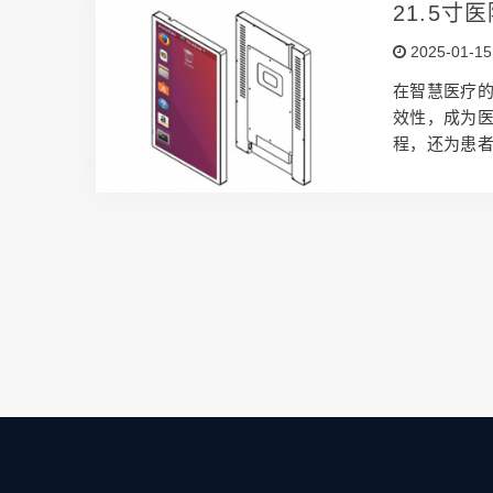
者能够即时
21.5
观大方，还
话呼叫医
2025-01-15
它还支持无线
在智慧医疗的
效性，成为
程，还为患者
nux款的硬件
的高品质硬
长期稳定运
反射对视觉
简化了安装和
1.5寸医院分