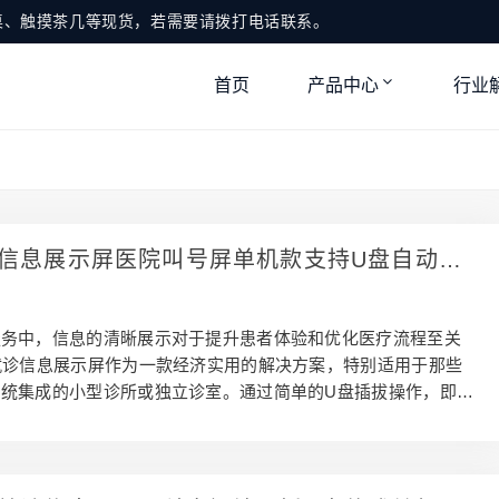
桌、触摸茶几等现货，若需要请拨打电话联系。
首页
产品中心
行业
诊信息展示屏医院叫号屏单机款支持U盘自动播
关机
服务中，信息的清晰展示对于提升患者体验和优化医疗流程至关
就诊信息展示屏作为一款经济实用的解决方案，特别适用于那些
系统集成的小型诊所或独立诊室。通过简单的U盘插拔操作，即可
动播放，极大地简化了信息管理流程。 一、32寸就诊信息展示
 32寸就诊信息展示屏以其简洁而高效的硬件设计赢得了众多医
睐。首先，防尘防爆、防眩光液晶屏幕确保了即使在强光下也能
视觉效果，耐磨耐刮的表面处理使得设备更加耐用。超薄机身设