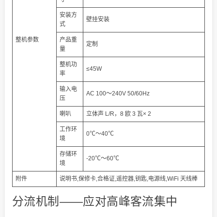
安装方
壁挂安装
式
整机参数
产品重
定制
量
整机功
≤45W
率
输入电
AC 100～240V 50/60Hz
压
喇叭
立体声 L/R，8 欧 3 瓦× 2
工作环
0℃～40℃
境
存储环
-20℃～60℃
境
附件
说明书,保修卡,合格证,遥控器,钥匙,电源线,WiFi 天线棒
分流机制——应对高峰客流集中