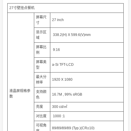
27寸壁挂点餐机
屏幕尺
27 inch
寸
显示区
338.2(H) X 599.6(V)mm
域
屏幕比
9:16
例
屏幕类
a-Si TFT-LCD
型
最大分
1920 X 1080
辨率
液晶屏规格参
支持颜
16.7M , 99% sRGB
数
色
亮度
300 cd/㎡
对比度
1000 :1
可视角
89/89/89/89 (Typ.)(CR≥10)