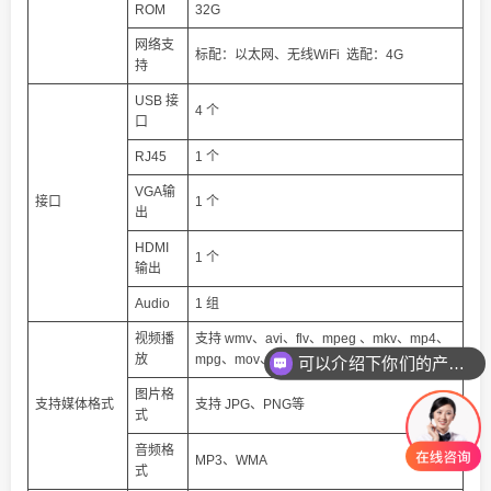
ROM
32G
网络支
标配：以太网、无线WiFi 选配：4G
持
USB 接
4 个
口
RJ45
1 个
VGA输
接口
1 个
出
HDMI
1 个
输出
Audio
1 组
视频播
支持 wmv、avi、flv、mpeg 、mkv、mp4、
放
mpg、mov、rm、rmvb 等
可以介绍下你们的产品么
你们是怎么收费的呢
图片格
支持媒体格式
支持 JPG、PNG等
式
音频格
MP3、WMA
式