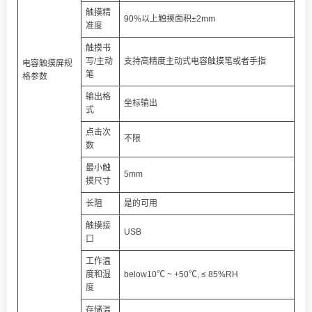
触摸精
90%以上触摸面积±2mm
准度
触摸书
写/主动
支持高精度主动式电容触摸笔或者手指
电容触摸屏规
笔
格参数
输出格
坐标输出
式
点击次
不限
数
最小触
5mm
摸尺寸
长阻
是的可用
触摸接
USB
口
工作温
度和湿
below10℃ ~ +50℃, ≤ 85%RH
度
存储温