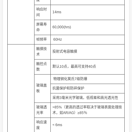
度
响应时
14ms
间
屏幕寿
60,000(hrs)
命
帧频率
60Hz
触摸技
投射式电容触摸
术
触控点
默认10点，最高可支持40点
数
物理钢化莫氏7级防爆
玻璃盖
抗菌保护和防碎保护
板
采用3毫米光学玻璃，低视差和高光透光性
玻璃透
>85%（更高的透过率取决于玻璃表面处理技
光率
术，如AR/AG）≥85％
响应速
< 6ms
度