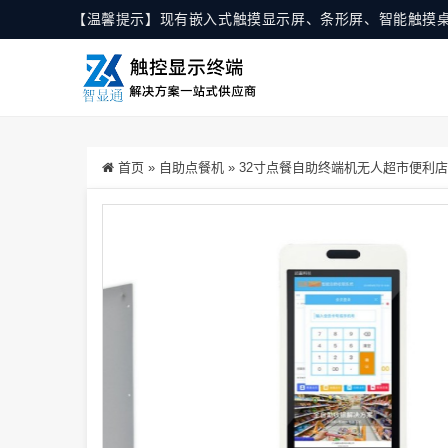
【温馨提示】现有嵌入式触摸显示屏、条形屏、智能触摸
首页
»
自助点餐机
»
32寸点餐自助终端机无人超市便利