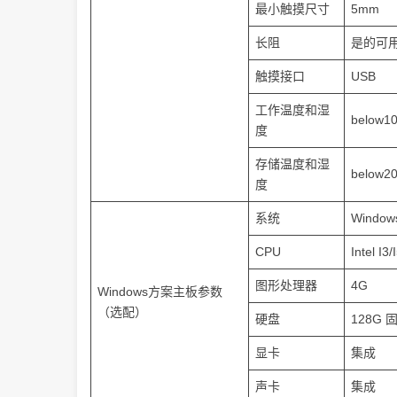
最小触摸尺寸
5mm
长阻
是的可
触摸接口
USB
工作温度和湿
below1
度
存储温度和湿
below2
度
系统
Windows
CPU
Intel I3/
图形处理器
4G
Windows方案主板参数
（选配）
硬盘
128G 
显卡
集成
声卡
集成