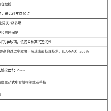
电容触摸
点，最高可支持40点
化莫氏7级防爆
护和防碎保护
毫米光学玻璃，低视差和高光透光性
（更高的透过率取决于玻璃表面处理技术，如AR/AG）≥85％
上触摸面积±2mm
精度主动式电容触摸笔或者手指
出