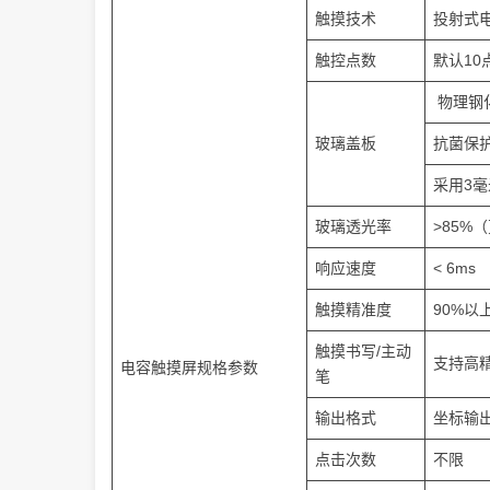
触摸技术
投射式
触控点数
默认10
物理钢
玻璃盖板
抗菌保
采用3
玻璃透光率
>85%
响应速度
< 6ms
触摸精准度
90%以
触摸书写/主动
支持高
电容触摸屏规格参数
笔
输出格式
坐标输
点击次数
不限