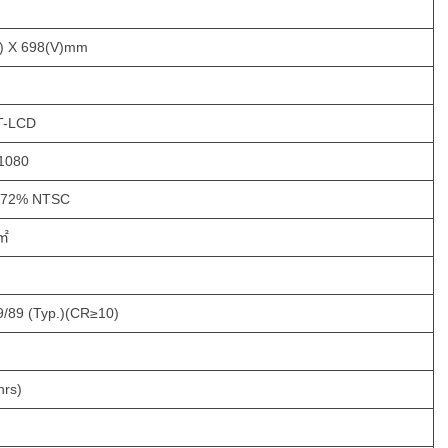
) X 698(V)mm
T-LCD
1080
, 72% NTSC
/㎡
9/89 (Typ.)(CR≥10)
hrs)