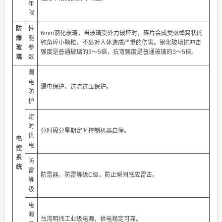
年
限
防
性
6mm钢化玻璃，当玻璃受外力破坏时，碎片会成类似蜂窝状的
爆
能
钝角碎小颗粒，不易对人体造成严重的伤害。钢化玻璃抗冲击
玻
参
强度是普通玻璃的3～5倍，抗弯强度是普通玻璃的3～5倍。
璃
数
漏
电
漏电保护、过流过压保护。
防
护
定
时
分时段分星期定时控制机器启停。
供
电
电
控
系
防
统
雷
防雷器，防雷等级C级，防止瞬间感应雷击。
等
级
电
源
台湾明纬工业级电源，供电稳定可靠。