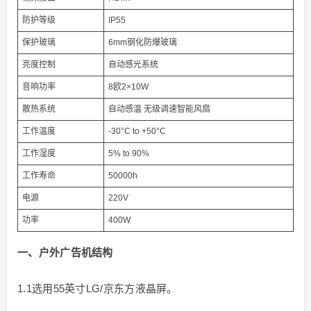
防护等级
IP55
保护玻璃
6mm钢化防爆玻璃
亮度控制
自动感光系统
音响功率
8欧2×10W
散热系统
自动感温 无级调速智能风扇
工作温度
-30°C to +50°C
工作湿度
5% to 90%
工作寿命
50000h
电源
220V
功率
400W
一
、户外广告机
结构
1.1选用55英寸LG/京东方液晶屏。