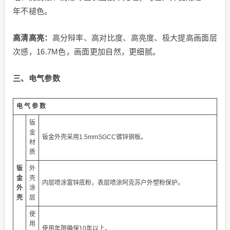
年不褪色。
高清高亮：
高分辩率、高对比度、高亮度、极大提高画面层
次感，16.7M色，画面更加自然，更细腻。
三、电气参数
电 气 参 数
钣
金
钣金外壳采用1.5mmSGCC镀锌钢板。
材
质
钣
外
金
壳
内层喷涂富锌底粉，表层喷涂阿克苏户外塑粉保护。
外
涂
壳
层
使
用
使用年限确保10年以上。