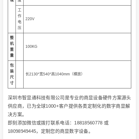
境
度
工
作
220V
电
压
整
机
100KG
重
量
包
装
长2130*宽540*高1040mm（横放）
尺
寸
深圳市智显通科技有限公司是专业的商显设备硬件方案源头
供应商，已为全球1000+客户提供各类定制化的数字商显解
决方案。
即刻添加微信或拨打联系电话：18818560778 或
18098949445，定制您的商显数字设备。