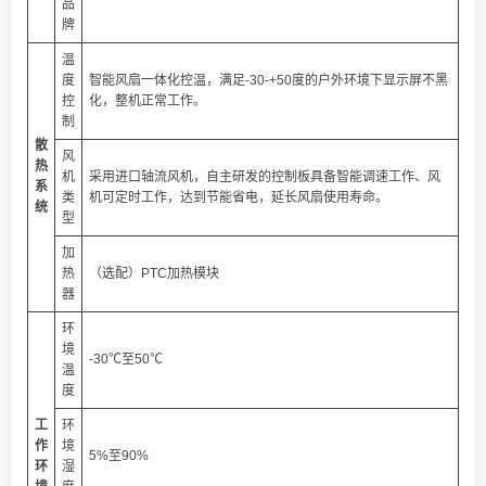
品
牌
温
度
智能风扇一体化控温，满足-30-+50度的户外环境下显示屏不黑
控
化，整机正常工作。
制
散
风
热
机
采用进口轴流风机，自主研发的控制板具备智能调速工作、风
系
类
机可定时工作，达到节能省电，延长风扇使用寿命。
统
型
加
热
（选配）PTC加热模块
器
环
境
-30℃至50℃
温
度
工
环
作
境
5%至90%
环
湿