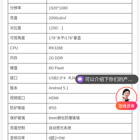
分辨率
1920*1080
亮度
2000cd/㎡
对比度
1200：1
可视角度
178°水平/178°垂直
CPU
RK3288
内存
2G DDR
硬盘
8G Flash
可以介绍下你们的产品么
接口
USB2.0*4 RJ45*1
你们是怎么收费的呢
版本
Android 5.1
视频接口
HDMI
防护等级
IP55
保护玻璃
6mm钢化防爆玻璃
亮度控制
自动感光系统
音响功率
8欧2×5W