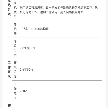
散
风
热
机
采用进口轴流风机，自主研发的控制板具备智能调速工作、风
系
类
机可定时工作，达到节能省电，延长风扇使用寿命。
统
型
加
热
（选配）PTC加热模块
器
环
境
-30℃至50℃
温
度
工
环
作
境
5%至90%
环
湿
境
度
工
作
220V
电
压
整