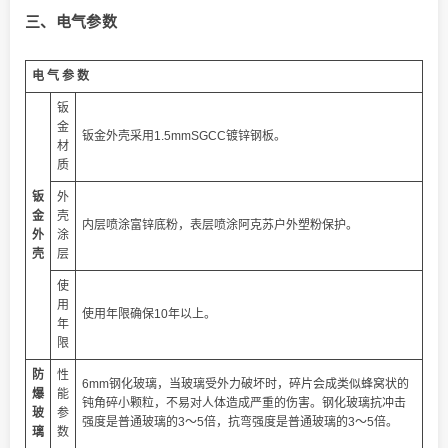
三、电气参数
电 气 参 数
钣
金
钣金外壳采用1.5mmSGCC镀锌钢板。
材
质
钣
外
金
壳
内层喷涂富锌底粉，表层喷涂阿克苏户外塑粉保护。
外
涂
壳
层
使
用
使用年限确保10年以上。
年
限
防
性
6mm钢化玻璃，当玻璃受外力破坏时，碎片会成类似蜂窝状的
爆
能
钝角碎小颗粒，不易对人体造成严重的伤害。钢化玻璃抗冲击
玻
参
强度是普通玻璃的3～5倍，抗弯强度是普通玻璃的3～5倍。
璃
数