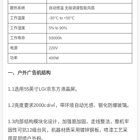
散热系统
自动感温 无级调速智能风扇
工作温度
-30°C to +50°C
工作湿度
5% to 90%
工作寿命
50000h
电源
220V
功率
400W
一
、户外广告机
结构
1.1选用55英寸LG/京东方液晶屏。
1.2亮度要求2000cd/㎡，带环境自动光感、钢化防爆玻璃。
1.3内部结构模块化设计，加强筋加固，走线整洁，整机牢
固性可抗12级台风，机器材质采用镀锌钢板，喷漆工艺采
用双层喷户外粉。