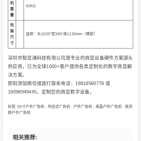
机
92KG
重
量
包
装
竖屏：长1620*宽340*高1130mm（横放）
尺
寸
深圳市智显通科技有限公司是专业的商显设备硬件方案源头
供应商，已为全球1000+客户提供各类定制化的数字商显解
决方案。
即刻添加微信或拨打联系电话：18818560778 或
18098949445，定制您的商显数字设备。
标签:
55寸户外广告机
·
吊挂式广告机
·
户外广告机
·
液晶户外广告机
·
高亮
屏户外广告机
相关推荐: