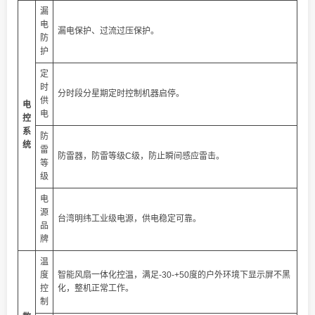
漏
电
漏电保护、过流过压保护。
防
护
定
时
分时段分星期定时控制机器启停。
供
电
电
控
系
防
统
雷
防雷器，防雷等级C级，防止瞬间感应雷击。
等
级
电
源
台湾明纬工业级电源，供电稳定可靠。
品
牌
温
度
智能风扇一体化控温，满足-30-+50度的户外环境下显示屏不黑
控
化，整机正常工作。
制