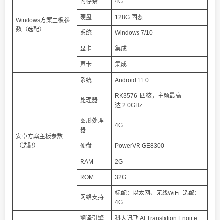
内存条
4G
硬盘
128G 固态
Windows方案主板参
数（选配）
系统
Windows 7/10
显卡
集成
声卡
集成
系统
Android 11.0
RK3576, 四核，主频最高
处理器
达 2.0GHz
图形处理
4G
器
安卓方案主板参数
（选配）
硬盘
PowerVR GE8300
RAM
2G
ROM
32G
标配：以太网、无线WiFi 选配：
网络支持
4G
翻译引擎
科大讯飞 AI Translation Engine