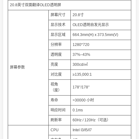
20.8英寸双面翻译OLED透明屏
屏幕尺寸
20.8寸
显示技术
OLED透明自发光显示
显示区域
664.3mm(H) x 373.5mm(V)
分辨率
1280*720
透明度
37%–43%
亮度
300cd/㎡
屏幕参数
对比度
≥135,000:1
视角
178°/178°
（度）
寿命
>30000 小时
响应时间
0.1ms
刷新率
60Hz / 120Hz（可选）
CPU
Intel I3/I5/I7