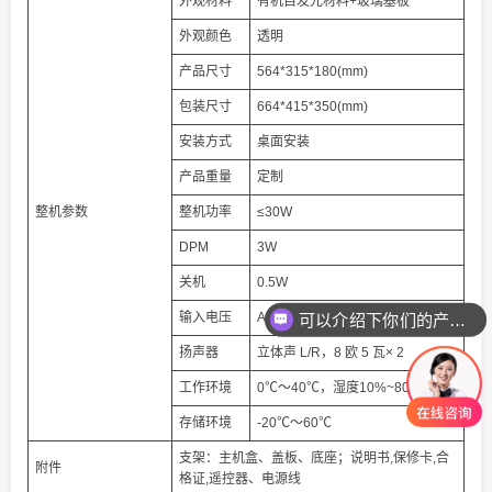
外观材料
有机自发光材料+玻璃基板
外观颜色
透明
产品尺寸
564*315*180(mm)
包装尺寸
664*415*350(mm)
安装方式
桌面安装
产品重量
定制
整机参数
整机功率
≤30W
DPM
3W
关机
0.5W
输入电压
AC 100～240V 50/60Hz
可以介绍下你们的产品么
扬声器
立体声 L/R，8 欧 5 瓦× 2
工作环境
0℃～40℃，湿度10%~80%
存储环境
-20℃～60℃
支架：主机盒、盖板、底座；说明书,保修卡,合
附件
格证,遥控器、电源线