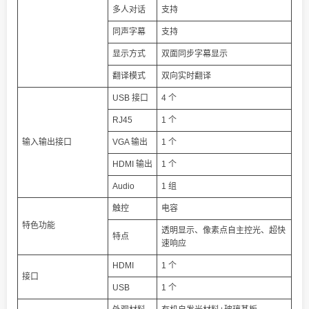
多人对话
支持
同声字幕
支持
显示方式
双面同步字幕显示
翻译模式
双向实时翻译
USB 接口
4 个
RJ45
1 个
输入输出接口
VGA 输出
1 个
HDMI 输出
1 个
Audio
1 组
触控
电容
特色功能
透明显示、像素点自主控光、超快
特点
速响应
HDMI
1 个
接口
USB
1 个