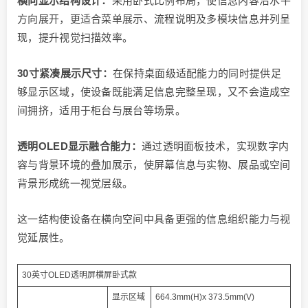
横向显示结构设计：
采用卧式比例布局，使信息内容沿水平
方向展开，更适合菜单展示、流程说明及多模块信息并列呈
现，提升视觉扫描效率。
30寸紧凑展示尺寸：
在保持桌面级适配能力的同时提供足
够显示区域，使设备既能满足信息完整呈现，又不会造成空
间拥挤，适用于柜台与展台等场景。
透明OLED显示融合能力：
通过透明面板技术，实现数字内
容与背景环境的叠加展示，使屏幕信息与实物、展品或空间
背景形成统一视觉层级。
这一结构使设备在横向空间中具备更强的信息组织能力与视
觉延展性。
30英寸OLED透明屏横屏卧式款
显示区域
664.3mm(H)x 373.5mm(V)