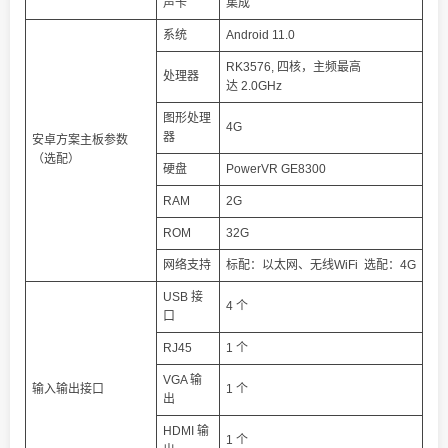
声卡
集成
系统
Android 11.0
RK3576, 四核，主频最高
处理器
达 2.0GHz
图形处理
4G
器
安卓方案主板参数
（选配）
硬盘
PowerVR GE8300
RAM
2G
ROM
32G
网络支持
标配：以太网、无线WiFi 选配：4G
USB 接
4 个
口
RJ45
1 个
VGA 输
输入输出接口
1 个
出
HDMI 输
1 个