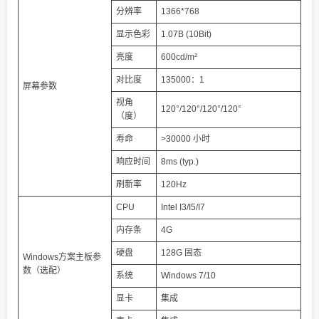
分辨率
1366*768
显示色彩
1.07B (10Bit)
亮度
600cd/m²
对比度
135000：1
屏幕参数
视角
120°/120°/120°/120°
（度）
寿命
>30000 小时
响应时间
8ms (typ.)
刷新率
120Hz
CPU
Intel I3/I5/I7
内存条
4G
硬盘
128G 固态
Windows方案主板参
数（选配）
系统
Windows 7/10
显卡
集成