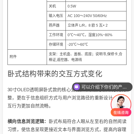
关机
0.5W
输入电压
AC 100～240V 50/60Hz
扬声器
立体声 L/R，8 欧 5 瓦× 2
工作环境
0℃～40℃，湿度10%~80%
存储环境
-20℃～60℃
支架：主机盒、盖板、底座；说明书,保修卡,合
附件
格证,遥控器、电源线
卧式结构带来的交互方式变化
可以介绍下你们的产品么
30寸OLED透明屏卧式款的核心变化，不仅在于屏幕方向调
整，更在于信息组织方式与用户浏览路径的重新设计，使交
互行为更加自然流畅。
横向信息浏览逻辑：
卧式布局符合人眼从左至右的自然阅读
习惯，使信息呈现更接近文本与界面浏览方式，提高内容理