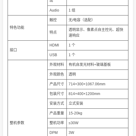
出
Audio
1 组
触控
无/电容（选配）
特色功能
透明显示、像素点自主控光、超快
特点
速响应
HDMI
1 个
接口
USB
1 个
外观材料
有机自发光材料+玻璃基板
外观颜色
透明
产品尺寸
714×300×1067.06mm
包装尺寸
814×400×1200mm
安装方式
立式安装
产品重量
15-20kg
整机参数
整机功率
≤30W
DPM
3W