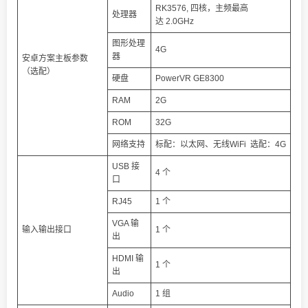
RK3576, 四核，主频最高
处理器
达 2.0GHz
图形处理
4G
器
安卓方案主板参数
（选配）
硬盘
PowerVR GE8300
RAM
2G
ROM
32G
网络支持
标配：以太网、无线WiFi 选配：4G
USB 接
4 个
口
RJ45
1 个
VGA 输
输入输出接口
1 个
出
HDMI 输
1 个
出
Audio
1 组