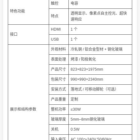
触控
电容
特色功能
透明显示、像素点自主控光、超快
特点
速响应
HDMI
1 个
接口
USB
1 个
外观材料
冷轧钢 / 铝合金型材 + 钢化玻璃
表面处理
烤漆 / 阳极氧化
产品尺寸
823×823×1975mm
包装尺寸
990×990×2340mm
安装方式
落地式 / 可移动脚轮（可选）
产品重量
定制
展示柜结构参数
整机功率
≤30W
玻璃厚度
5mm–8mm钢化玻璃
关机
0.5W
输入电压
AC 100～240V 50/60Hz