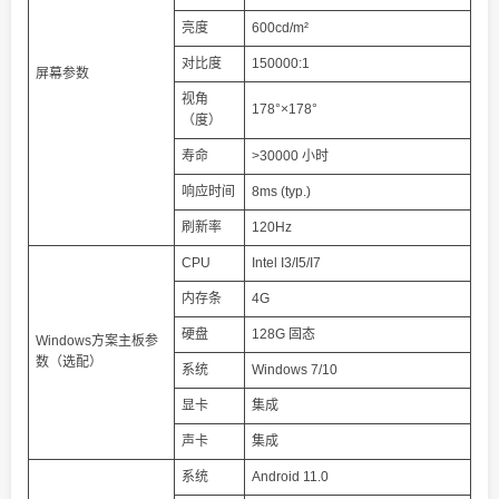
亮度
600cd/m²
对比度
150000:1
屏幕参数
视角
178°×178°
（度）
寿命
>30000 小时
响应时间
8ms (typ.)
刷新率
120Hz
CPU
Intel I3/I5/I7
内存条
4G
硬盘
128G 固态
Windows方案主板参
数（选配）
系统
Windows 7/10
显卡
集成
声卡
集成
系统
Android 11.0