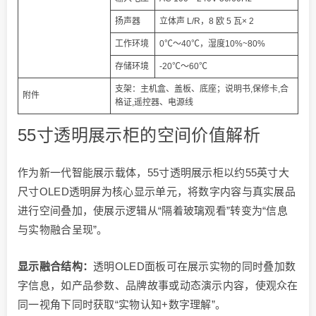
扬声器
立体声 L/R，8 欧 5 瓦× 2
工作环境
0℃～40℃，湿度10%~80%
存储环境
-20℃～60℃
支架：主机盒、盖板、底座；说明书,保修卡,合
附件
格证,遥控器、电源线
55寸透明展示柜的空间价值解析
作为新一代智能展示载体，55寸透明展示柜以约55英寸大
尺寸OLED透明屏为核心显示单元，将数字内容与真实展品
进行空间叠加，使展示逻辑从“隔着玻璃观看”转变为“信息
与实物融合呈现”。
显示融合结构：
透明OLED面板可在展示实物的同时叠加数
字信息，如产品参数、品牌故事或动态演示内容，使观众在
同一视角下同时获取“实物认知+数字理解”。