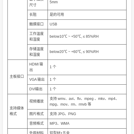
5mm
尺寸
长阻
是的可用
触摸接口
USB
工作温度
below10℃ ~ +50℃, ≤ 85%RH
和湿度
存储温度
below20℃ ~ +60℃, ≤ 90%RH
和湿度
HDMI 输
1 个
出
主板接口
VGA 输出
1 个
DVI输出
1 个
支持 wmv、avi、flv、mpeg 、mkv、mp4、
视频播放
mpg、mov、rm、rmvb 等
支持媒体
格式
图片格式
支持 JPG、PNG
音频格式
MP3、WMA
外观材料
铝型材+五金