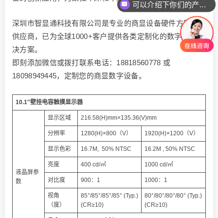
可以介绍下你们的产品么
深圳市智显通科技有限公司是专业的商显设备硬件方案源头
供应商，已为全球1000+客户提供各类定制化的数字商显解
决方案。
即刻添加微信或拨打联系电话：18818560778 或
18098949445，定制您的商显数字设备。
10.1″壁挂电容触摸显示器
显示区域
216.58(H)mm×135.36(V)mm
分辨率
1280(H)×800（V）
1920(H)×1200（V）
显示色彩
16.7M, 50% NTSC
16.2M , 50% NTSC
亮度
400 cd/㎡
1000 cd/㎡
液晶屏参
对比度
900：1
1000：1
数
视角
85°/85°/85°/85° (Typ.)
80°/80°/80°/80° (Typ.)
（度）
(CR≥10)
(CR≥10)