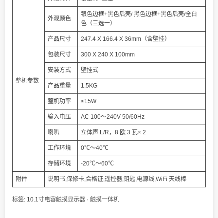
银色边框+黑色后壳/ 黑色边框+黑色后壳/全白
外观颜色
色（三选一）
产品尺寸
247.4 X 166.4 X 36mm（含壁挂）
包装尺寸
300 X 240 X 100mm
安装方式
壁挂式
整机参数
产品重量
1.5KG
整机功率
≤15W
输入电压
AC 100～240V 50/60Hz
喇叭
立体声 L/R，8 欧 3 瓦× 2
工作环境
0℃～40℃
存储环境
-20℃～60℃
附件
说明书,保修卡,合格证,遥控器,钥匙,电源线,WiFi 天线棒
标签:
10.1寸电容触摸显示器
·
触摸一体机