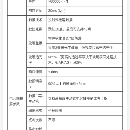
寿命
>60000 小时
响应时间
30ms (typ.)
触摸技术
投射式电容触摸
触控点数
默认10点，最高可支持40点
物理钢化莫氏7级防爆
玻璃盖板
采用3毫米光学玻璃，低视差和高光透光性
玻璃透光
>85%（更高的透过率取决于玻璃表面处理技
率
术，如AR/AG）≥85％
响应速度
< 6ms
触摸精准
90%以上触摸面积±2mm
度
触摸书写/
电容触摸
支持高精度主动式电容触摸笔或者手指
主动笔
屏参数
输出格式
坐标输出
点击次数
不限
最小触摸