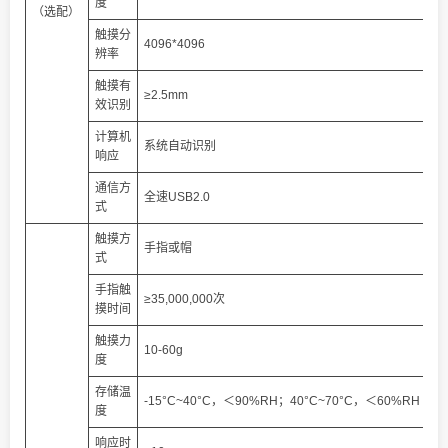
度
（选配）
触摸分
4096*4096
辨率
触摸有
≥2.5mm
效识别
计算机
系统自动识别
响应
通信方
全速USB2.0
式
触摸方
手指或帽
式
手指触
≥35,000,000次
摸时间
触摸力
10-60g
度
存储温
-15°C~40°C，＜90%RH；40°C~70°C，＜60%RH
度
响应时