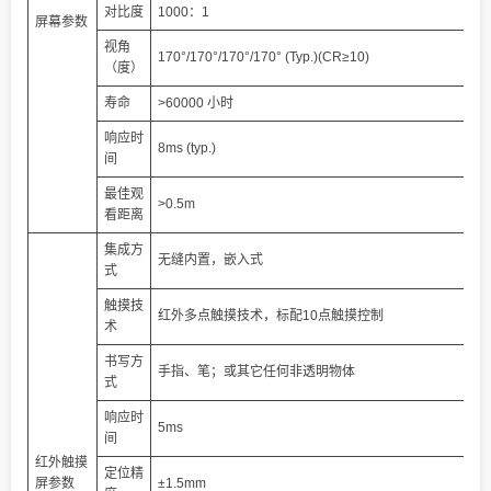
对比度
1000：1
屏幕参数
视角
170°/170°/170°/170° (Typ.)(CR≥10)
（度）
寿命
>60000 小时
响应时
8ms (typ.)
间
最佳观
>0.5m
看距离
集成方
无缝内置，嵌入式
式
触摸技
红外多点触摸技术，标配10点触摸控制
术
书写方
手指、笔；或其它任何非透明物体
式
响应时
5ms
间
红外触摸
定位精
屏参数
±1.5mm