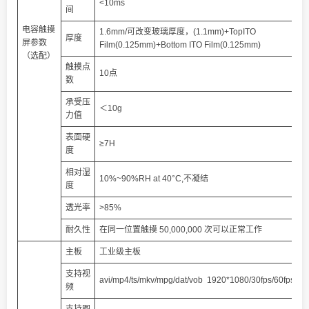
<10ms
间
电容触摸
1.6mm/可改变玻璃厚度，(1.1mm)+TopITO
厚度
屏参数
Film(0.125mm)+Bottom ITO Film(0.125mm)
（选配）
触摸点
10点
数
承受压
＜10g
力值
表面硬
≥7H
度
相对湿
10%~90%RH at 40°C,不凝结
度
透光率
>85%
耐久性
在同一位置触摸 50,000,000 次可以正常工作
主板
工业级主板
支持视
avi/mp4/ts/mkv/mpg/dat/vob 1920*1080/30fps/60fps
频