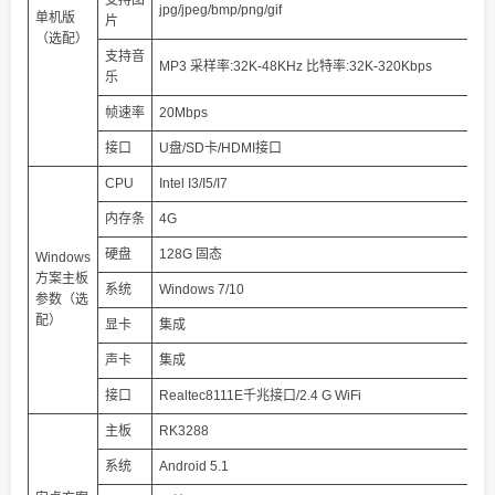
支持图
jpg/jpeg/bmp/png/gif
单机版
片
（选配）
支持音
MP3 采样率:32K‐48KHz 比特率:32K‐320Kbps
乐
帧速率
20Mbps
接口
U盘/SD卡/HDMI接口
CPU
Intel I3/I5/I7
内存条
4G
硬盘
128G 固态
Windows
方案主板
系统
Windows 7/10
参数（选
配）
显卡
集成
声卡
集成
接口
Realtec8111E千兆接口/2.4 G WiFi
主板
RK3288
系统
Android 5.1