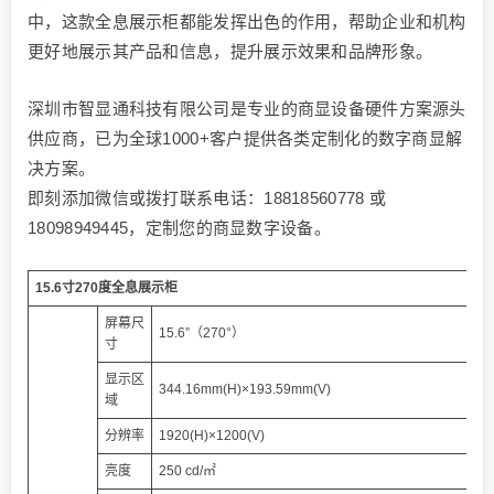
中，这款全息展示柜都能发挥出色的作用，帮助企业和机构
更好地展示其产品和信息，提升展示效果和品牌形象。
深圳市智显通科技有限公司是专业的商显设备硬件方案源头
供应商，已为全球1000+客户提供各类定制化的数字商显解
决方案。
即刻添加微信或拨打联系电话：18818560778 或
18098949445，定制您的商显数字设备。
15.6寸270度全息展示柜
屏幕尺
15.6”（270°）
寸
显示区
344.16mm(H)×193.59mm(V)
域
分辨率
1920(H)×1200(V)
亮度
250 cd/㎡