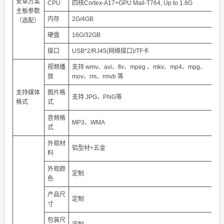
安卓方案
CPU
四核Cortex-A17+GPU Mail-T764, Up to 1.8G
主板参数
内存
2G/4GB
（选配）
硬盘
16G/32GB
接口
USB*2/RJ45(网络接口)/TF卡
视频播
支持 wmv、avi、flv、mpeg 、mkv、mp4、mpg、
放
mov、rm、rmvb 等
支持媒体
图片格
支持 JPG、PNG等
格式
式
音频格
MP3、WMA
式
外观材
铝型材+五金
料
外观颜
定制
色
产品尺
定制
寸
包装尺