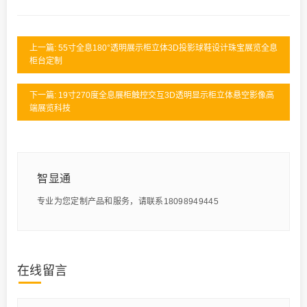
上一篇: 55寸全息180°透明展示柜立体3D投影球鞋设计珠宝展览全息
柜台定制
下一篇: 19寸270度全息展柜触控交互3D透明显示柜立体悬空影像高
端展览科技
智显通
专业为您定制产品和服务，请联系18098949445
在线留言