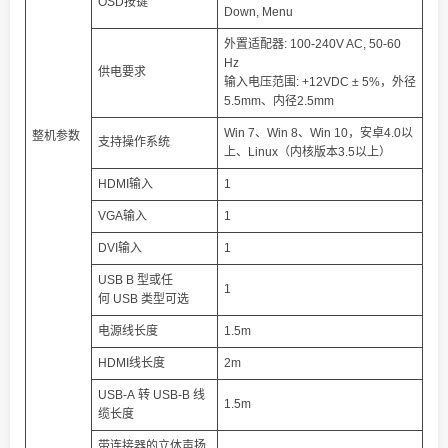
OSD按键
Down, Menu
外置适配器: 100-240V AC, 50-60
Hz
供电要求
输入电压范围: +12VDC ± 5%，外径
5.5mm、内径2.5mm
Win 7、Win 8、Win 10，安卓4.0以
整机参数
支持操作系统
上、Linux（内核版本3.5以上）
HDMI输入
1
VGA输入
1
DVI输入
1
USB B 型或任
1
何 USB 类型可选
电源线长度
1.5m
HDMI线长度
2m
USB-A 转 USB-B 线
1.5m
缆长度
带连接器的立体声扬