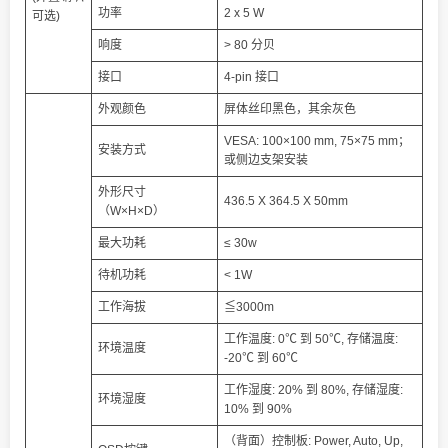
功率
2 x 5 W
可选)
响度
> 80 分贝
接口
4-pin 接口
外观颜色
屏体丝印黑色，其余灰色
VESA: 100×100 mm, 75×75 mm；
安装方式
或侧边支架安装
外形尺寸
436.5 X 364.5 X 50mm
（W×H×D）
最大功耗
≤ 30w
待机功耗
< 1W
工作海拔
≦3000m
工作温度: 0℃ 到 50℃, 存储温度:
环境温度
-20℃ 到 60℃
工作湿度: 20% 到 80%, 存储湿度:
环境湿度
10% 到 90%
（背面）控制板: Power, Auto, Up,