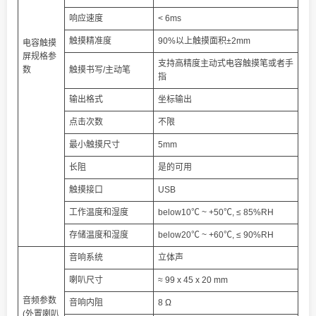
响应速度
< 6ms
触摸精准度
90%以上触摸面积±2mm
电容触摸
屏规格参
支持高精度主动式电容触摸笔或者手
数
触摸书写/主动笔
指
输出格式
坐标输出
点击次数
不限
最小触摸尺寸
5mm
长阻
是的可用
触摸接口
USB
工作温度和湿度
below10℃ ~ +50℃, ≤ 85%RH
存储温度和湿度
below20℃ ~ +60℃, ≤ 90%RH
音响系统
立体声
喇叭尺寸
≈ 99 x 45 x 20 mm
音频参数
音响内阻
8 Ω
(外置喇叭