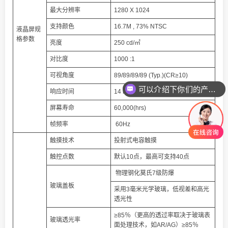
最大分辨率
1280 X 1024
支持颜色
16.7M , 73% NTSC
液晶屏规
格参数
亮度
250 cd/㎡
对比度
1000 :1
可视角度
89/89/89/89 (Typ.)(CR≥10)
可以介绍下你们的产品么
响应时间
14 ms
屏幕寿命
60,000(hrs)
帧频率
60Hz
触摸技术
投射式电容触摸
触控点数
默认10点，最高可支持40点
物理钢化莫氏7级防爆
玻璃盖板
采用3毫米光学玻璃，低视差和高光
透光性
≥85％（更高的透过率取决于玻璃表
玻璃透光率
面处理技术，如AR/AG）≥85％