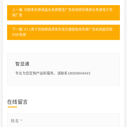
上一篇: 切割条形屏液晶长条屏壁挂广告机地铁导乘屏长条屏电子货
架厂家
下一篇: 47.1英寸货架屏高清条形显示器智能条形屏广告机商超货架
POP条屏
智显通
专业为您定制产品和服务，请联系18098949445
在线留言