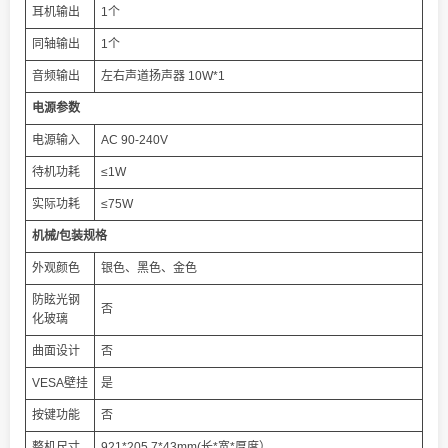
耳机输出
1个
同轴输出
1个
音频输出
左右声道扬声器 10W*1
电源参数
电源输入
AC 90-240V
待机功耗
≤1W
实际功耗
≤75W
机械/包装规格
外观颜色
银色、黑色、金色
防眩光钢
否
化玻璃
曲面设计
否
VESA壁挂
是
按键功能
否
整机尺寸
921*205.7*43mm(长*宽*厚度）