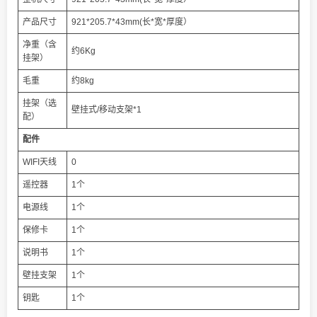
产品尺寸
921*205.7*43mm(长*宽*厚度）
净重（含
约6Kg
挂架）
毛重
约8kg
挂架（选
壁挂式/移动支架*1
配）
配件
WIFI天线
0
遥控器
1个
电源线
1个
保修卡
1个
说明书
1个
壁挂支架
1个
钥匙
1个