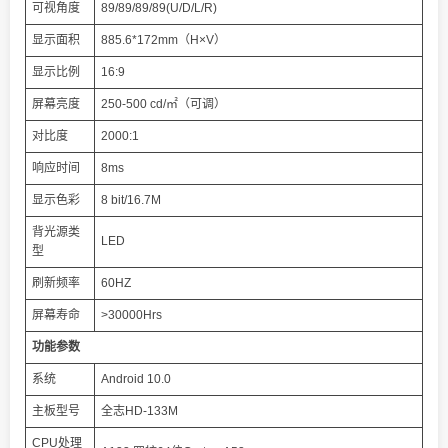
可视角度
89/89/89/89(U/D/L/R)
显示面积
885.6*172mm（H×V）
显示比例
16:9
屏幕亮度
250-500 cd/㎡（可调）
对比度
2000:1
响应时间
8ms
显示色彩
8 bit/16.7M
背光源类
LED
型
刷新频率
60HZ
屏幕寿命
>30000Hrs
功能参数
系统
Android 10.0
主板型号
全志HD-133M
CPU处理