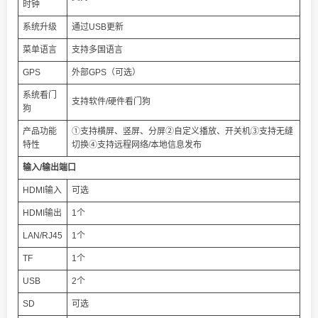
时钟
系统升级
通过USB更新
菜单语言
支持多国语言
GPS
外部GPS（可选）
系统看门
支持软件/硬件看门狗
狗
产品功能
①支持横屏、竖屏、分屏②自定义播放、开关机③支持无缝
特性
切换④支持远程网络/本地信息发布
输入/输出端口
HDMI输入
可选
HDMI输出
1个
LAN/RJ45
1个
TF
1个
USB
2个
SD
可选