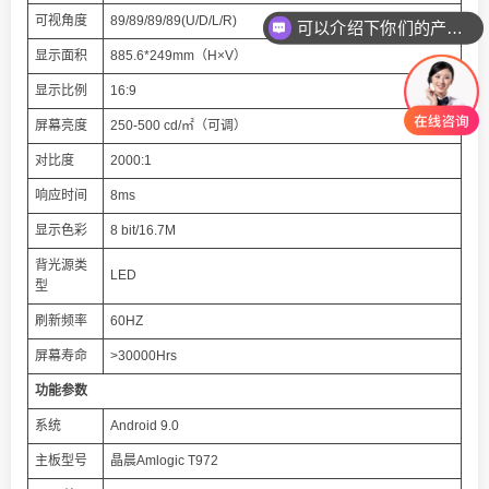
可视角度
89/89/89/89(U/D/L/R)
可以介绍下你们的产品么
显示面积
885.6*249mm（H×V）
显示比例
16:9
屏幕亮度
250-500 cd/㎡（可调）
对比度
2000:1
响应时间
8ms
显示色彩
8 bit/16.7M
背光源类
LED
型
刷新频率
60HZ
屏幕寿命
>30000Hrs
功能参数
系统
Android 9.0
主板型号
晶晨Amlogic T972