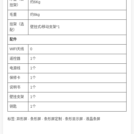
约6Kg
挂架）
毛重
约8kg
挂架（选
壁挂式/移动支架*1
配）
配件
WIFI天线
0
遥控器
1个
电源线
1个
保修卡
1个
说明书
1个
壁挂支架
1个
钥匙
1个
标签:
异形屏
·
条形屏
·
条形屏定制
·
条形显示屏
·
液晶条屏