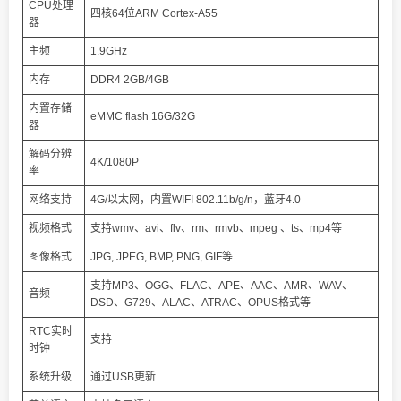
CPU处理
四核64位ARM Cortex-A55
器
主频
1.9GHz
内存
DDR4 2GB/4GB
内置存储
eMMC flash 16G/32G
器
解码分辨
4K/1080P
率
网络支持
4G/以太网，内置WIFI 802.11b/g/n，蓝牙4.0
视频格式
支持wmv、avi、flv、rm、rmvb、mpeg 、ts、mp4等
图像格式
JPG, JPEG, BMP, PNG, GIF等
支持MP3、OGG、FLAC、APE、AAC、AMR、WAV、
音频
DSD、G729、ALAC、ATRAC、OPUS格式等
RTC实时
支持
时钟
系统升级
通过USB更新