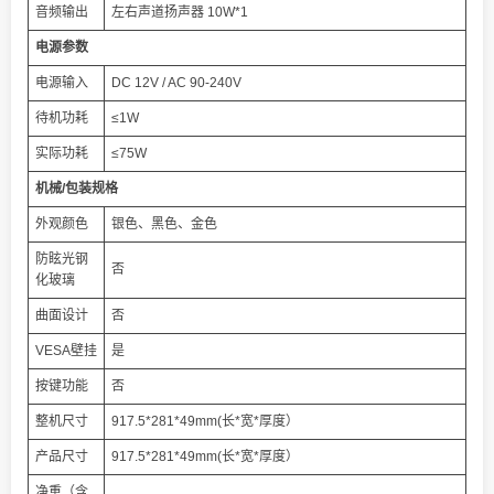
音频输出
左右声道扬声器 10W*1
电源参数
电源输入
DC 12V / AC 90-240V
待机功耗
≤1W
实际功耗
≤75W
机械/包装规格
外观颜色
银色、黑色、金色
防眩光钢
否
化玻璃
曲面设计
否
VESA壁挂
是
按键功能
否
整机尺寸
917.5*281*49mm(长*宽*厚度）
产品尺寸
917.5*281*49mm(长*宽*厚度）
净重（含