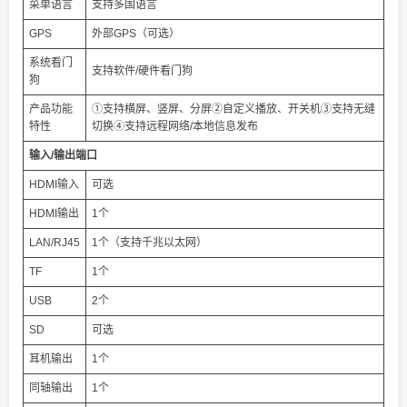
菜单语言
支持多国语言
GPS
外部GPS（可选）
系统看门
支持软件/硬件看门狗
狗
产品功能
①支持横屏、竖屏、分屏②自定义播放、开关机③支持无缝
特性
切换④支持远程网络/本地信息发布
输入/输出端口
HDMI输入
可选
HDMI输出
1个
LAN/RJ45
1个（支持千兆以太网）
TF
1个
USB
2个
SD
可选
耳机输出
1个
同轴输出
1个