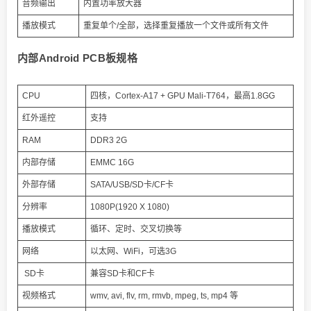
音频输出
内置功率放大器
播放模式
重复单个/全部，选择重复播放一个文件或所有文件
内部Android PCB板规格
CPU
四核，Cortex-A17 + GPU Mali-T764，最高1.8GG
红外遥控
支持
RAM
DDR3 2G
内部存储
EMMC 16G
外部存储
SATA/USB/SD卡/CF卡
分辨率
1080P(1920 X 1080)
播放模式
循环、定时、交叉切换等
网络
以太网、WiFi，可选3G
SD卡
兼容SD卡和CF卡
视频格式
wmv, avi, flv, rm, rmvb, mpeg, ts, mp4 等