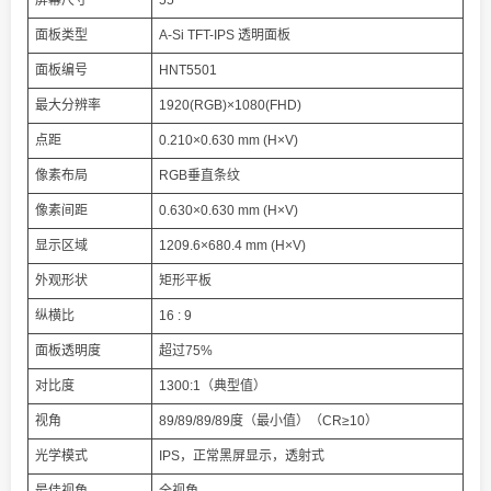
屏幕尺寸
55”
面板类型
A-Si TFT-IPS 透明面板
面板编号
HNT5501
最大分辨率
1920(RGB)×1080(FHD)
点距
0.210×0.630 mm (H×V)
像素布局
RGB垂直条纹
像素间距
0.630×0.630 mm (H×V)
显示区域
1209.6×680.4 mm (H×V)
外观形状
矩形平板
纵横比
16 : 9
面板透明度
超过75%
对比度
1300:1（典型值）
视角
89/89/89/89度（最小值）（CR≥10）
光学模式
IPS，正常黑屏显示，透射式