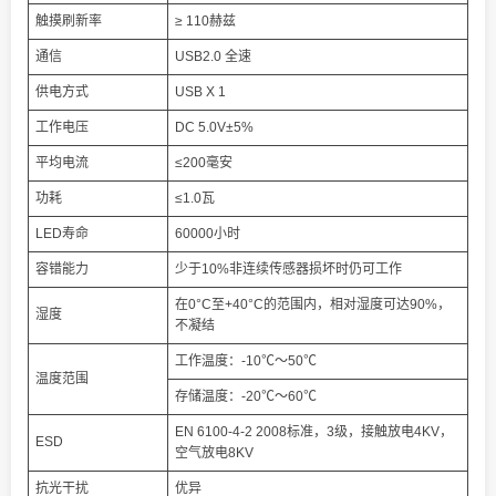
触摸刷新率
≥ 110赫兹
通信
USB2.0 全速
供电方式
USB X 1
工作电压
DC 5.0V±5%
平均电流
≤200毫安
功耗
≤1.0瓦
LED寿命
60000小时
容错能力
少于10%非连续传感器损坏时仍可工作
在0°C至+40°C的范围内，相对湿度可达90%，
湿度
不凝结
工作温度：-10℃～50℃
温度范围
存储温度：-20℃～60℃
EN 6100-4-2 2008标准，3级，接触放电4KV，
ESD
空气放电8KV
抗光干扰
优异