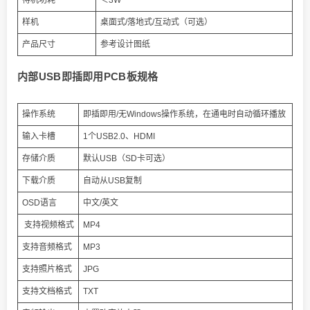
待机功耗
＜3W
样机
桌面式/落地式/互动式（可选）
产品尺寸
参考设计图纸
内部USB即插即用PCB板规格
操作系统
即插即用/无Windows操作系统，在通电时自动循环播放
输入卡槽
1个USB2.0、HDMI
存储介质
默认USB（SD卡可选）
下载介质
自动从USB复制
OSD语言
中文/英文
支持视频格式
MP4
支持音频格式
MP3
支持照片格式
JPG
支持文档格式
TXT