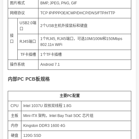
图片格式
BMP, JPEG, PNG, GIF
网络协议
TCP IP/PPPOE/ICMP/DHCP/DNS/FTP/HTTP
USB2.0端
2个USB主机外接鼠标和键盘
口
接
1个RJ45, RJ45端口，可选10M/100M和150Mbps
口
RJ45端口
802.11n WiFi
TF卡插槽
1个TF卡插槽
操作系统
Android 7.1
内部PC PCB板规格
主要PC配置
CPU
Intel 1037U 双核双线程 1.8G
主板
Mini-ITX 架构，Intel Bay Trail SOC 芯片组
内存
Kingston DDR3 1600 4G
硬盘
120G SSD