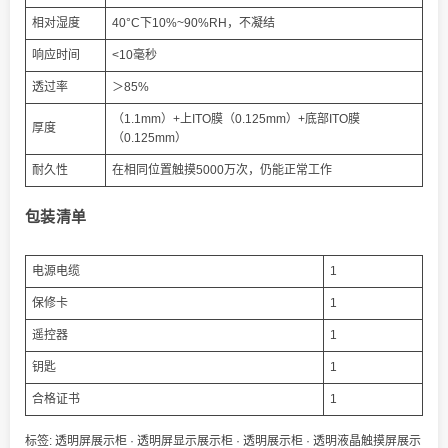
相对湿度
40°C下10%~90%RH，不凝结
响应时间
<10毫秒
透过率
＞85%
（1.1mm）+上ITO膜（0.125mm）+底部ITO膜
厚度
（0.125mm）
耐久性
在相同位置触摸5000万次，仍能正常工作
包装清单
电源电缆
1
保修卡
1
遥控器
1
钥匙
1
合格证书
1
标签:
透明屏展示柜
·
透明屏显示展示柜
·
透明展示柜
·
透明液晶触摸屏展示