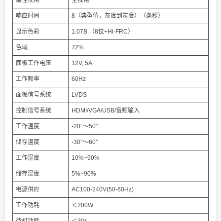
最佳视角
全视角
响应时间
8（典型值，灰度到灰度）（毫秒）
显示色彩
1.07B （8位+Hi-FRC）
色域
72%
面板工作电压
12V, 5A
工作频率
60Hz
面板信号系统
LVDS
控制信号系统
HDMI/VGA/USB/音频输入
工作温度
-20°～50°
储存温度
-30°～60°
工作湿度
10%~90%
储存湿度
5%~90%
电源供应
AC100-240V(50-60Hz)
工作功耗
＜200W