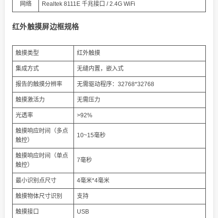
网络
Realtek 8111E 千兆接口 / 2.4G WiFi
红外触摸屏边框规格
触摸类型
红外触摸
集成方式
无缝内置，嵌入式
报告的触摸分辨率
无需驱动程序：32768*32768
触摸激活力
无需压力
光透率
>92%
触摸响应时间（多点
10~15毫秒
触控）
触摸响应时间（单点
7毫秒
触控）
最小识别点尺寸
4毫米*4毫米
触摸物体尺寸识别
支持
触摸接口
USB