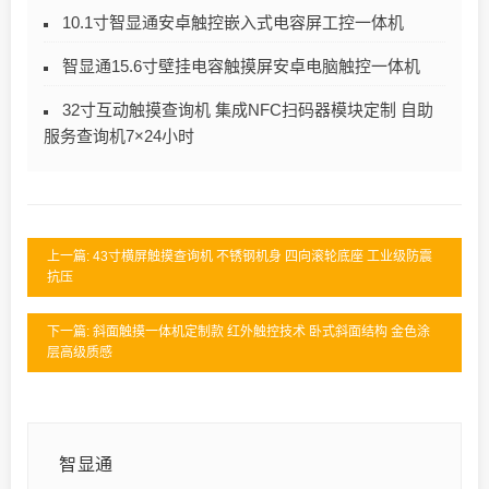
10.1寸智显通安卓触控嵌入式电容屏工控一体机
智显通15.6寸壁挂电容触摸屏安卓电脑触控一体机
32寸互动触摸查询机 集成NFC扫码器模块定制 自助
服务查询机7×24小时
上一篇: 43寸横屏触摸查询机 不锈钢机身 四向滚轮底座 工业级防震
抗压
下一篇: 斜面触摸一体机定制款 红外触控技术 卧式斜面结构 金色涂
层高级质感
智显通