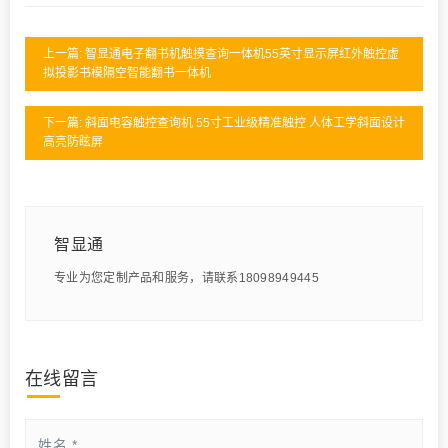
上一篇: 智显通电子翻书机触摸查询一体机55英寸显示屏红外触控虚
拟投影书模隔空智能翻书一体机
下一篇: 斜面电容触控查询机 55寸工业级精准触控 人体工学斜面设计
高亮防眩屏
智显通
专业为您定制产品和服务，请联系18098949445
在线留言