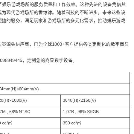
了娱乐游戏场所的服务质量和工作效率。这种先进的设备凭借其
成为现代游戏场所的香饽饽。随着科技的不断进步，未来这些设
便捷的服务，满足玩家和游戏场所的多元化需求，推动娱乐游戏
案源头供应商，已为全球1000+客户提供各类定制化的数字商显
8098949445，定制您的商显数字设备。
74mm(H)×604mm(V)
20(H)×1080(V)
3840(H)×2160(V)
.7M , 68% NTSC
1.07B , 96% SRGB
0 cd/㎡
350 cd/㎡