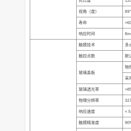
对比度
12
视角（度）
89°
寿命
>6
响应时间
8ms
触摸技术
多
触控点数
默
物
玻璃盖板
采
玻璃透光率
>
物理分辨率
32
响应速度
< 
触摸精准度
9