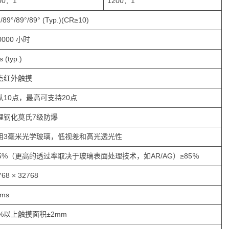
00：1
1200：1
/89°/89°/89° (Typ.)(CR≥10)
0000 小时
 (typ.)
点红外触摸
认10点，最高可支持20点
理钢化莫氏7级防爆
用3毫米光学玻璃，低视差和高光透光性
85%（更高的透过率取决于玻璃表面处理技术，如AR/AG）≥85％
768 × 32768
5ms
0%以上触摸面积±2mm