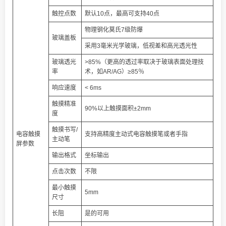
触控点数
默认10点，最高可支持40点
物理钢化莫氏7级防爆
玻璃盖板
采用3毫米光学玻璃，低视差和高光透光性
玻璃透光
>85%（更高的透过率取决于玻璃表面处理技
率
术，如AR/AG）≥85％
响应速度
< 6ms
触摸精准
90%以上触摸面积±2mm
度
触摸书写/
电容触摸
支持高精度主动式电容触摸笔或者手指
主动笔
屏参数
输出格式
坐标输出
点击次数
不限
最小触摸
5mm
尺寸
长阻
是的可用