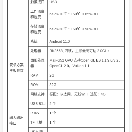
触摸接口
USB
工作温度
below10℃ ~ +50℃, ≤ 85%RH
和湿度
存储温度
below20℃ ~ +60℃, ≤ 90%RH
和湿度
系统
Android 11.0
处理器
RK3568, 四核，主频最高可达 2.0GHz
图形处理
Mali-G52 GPU 支持Open GL ES 1.1/2.0/3.2，
安卓方案
器
OpenCL 2.0，Vulkan 1.1
主板参数
RAM
2G
ROM
32G
网络支持
标配：以太网、无线WiFi 选配：4G
USB 接口
2 个
RJ45
1 个
输入输出
TF 卡槽
1 个
接口