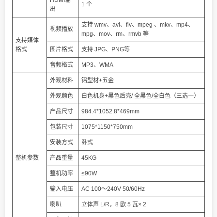
HDMI输
1 个
出
支持 wmv、avi、flv、mpeg 、mkv、mp4、
视频播放
mpg、mov、rm、rmvb 等
支持媒体
格式
图片格式
支持 JPG、PNG等
音频格式
MP3、WMA
外观材料
铝型材+五金
外观颜色
白色机身+黑色后壳/ 全黑色/全白色（三选一）
产品尺寸
984.4*1052.8*469mm
包装尺寸
1075*1150*750mm
安装方式
卧式
整机参数
产品重量
45KG
整机功率
≤90W
输入电压
AC 100～240V 50/60Hz
喇叭
立体声 L/R，8 欧 5 瓦× 2