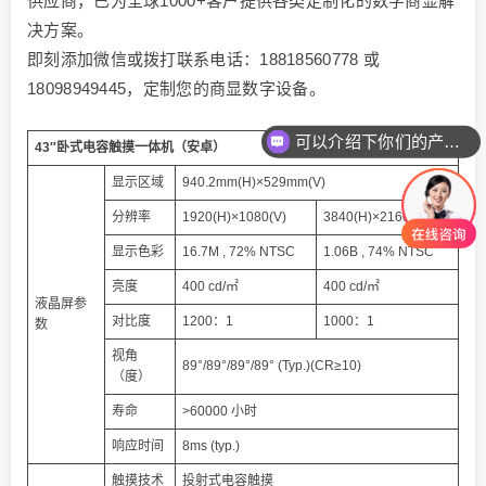
供应商，已为全球1000+客户提供各类定制化的数字商显解
决方案。
即刻添加微信或拨打联系电话：18818560778 或
18098949445，定制您的商显数字设备。
可以介绍下你们的产品么
43″卧式电容触摸一体机（安卓）
你们是怎么收费的呢
显示区域
940.2mm(H)×529mm(V)
分辨率
1920(H)×1080(V)
3840(H)×2160(V)
显示色彩
16.7M , 72% NTSC
1.06B , 74% NTSC
亮度
400 cd/㎡
400 cd/㎡
液晶屏参
对比度
1200：1
1000：1
数
视角
89°/89°/89°/89° (Typ.)(CR≥10)
（度）
寿命
>60000 小时
响应时间
8ms (typ.)
触摸技术
投射式电容触摸