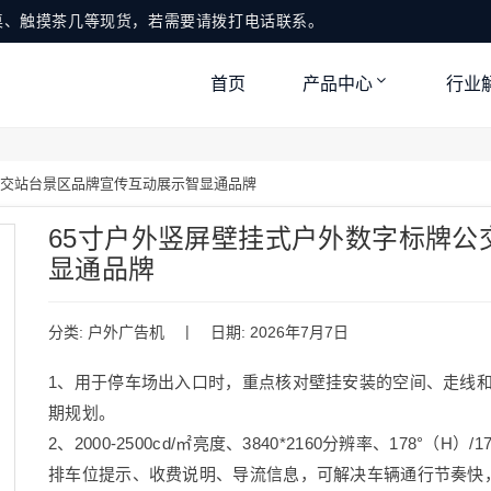
桌、触摸茶几等现货，若需要请拨打电话联系。
首页
产品中心
行业
公交站台景区品牌宣传互动展示智显通品牌
65寸户外竖屏壁挂式户外数字标牌公
显通品牌
|
分类:
户外广告机
日期: 2026年7月7日
1、用于停车场出入口时，重点核对壁挂安装的空间、走线和检修条
期规划。
2、2000-2500cd/㎡亮度、3840*2160分辨率、178°（H
排车位提示、收费说明、导流信息，可解决车辆通行节奏快