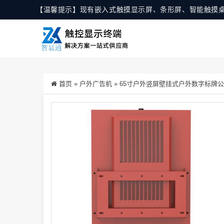
【温馨提示】现有嵌入式触摸显示屏、条形屏、智能触摸
首页
»
户外广告机
»
65寸户外竖屏壁挂式户外数字标牌