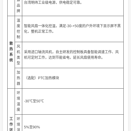
台湾明纬工业级电源，供电稳定可靠。
品
牌
温
度
智能风扇一体化控温，满足-30-+50度的户外环境下显示屏不黑
控
化，整机正常工作。
制
散
风
热
机
采用进口轴流风机，自主研发的控制板具备智能调速工作、风
系
类
机可定时工作，达到节能省电，延长风扇使用寿命。
统
型
加
热
（选配）PTC加热模块
器
环
境
-30℃至50℃
温
度
工
环
作
境
5%至90%
环
湿