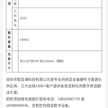
境
度
工
作
220V
电
压
整
机
100KG
重
量
包
装
长2130*宽540*高1040mm（横放）
尺
寸
深圳市智显通科技有限公司是专业的商显设备硬件方案源头
供应商，已为全球1000+客户提供各类定制化的数字商显解
决方案。
即刻添加微信或拨打联系电话：18818560778 或
18098949445，定制您的商显数字设备。