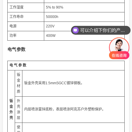
工作湿度
5% to 90%
工作寿命
50000h
电源
220V
可以介绍下你们的产品么
功率
400W
电气参数
电 气 参 数
钣
金
钣金外壳采用1.5mmSGCC镀锌钢板。
材
质
钣
外
金
壳
内层喷涂富锌底粉，表层喷涂阿克苏户外塑粉保护。
外
涂
壳
层
使