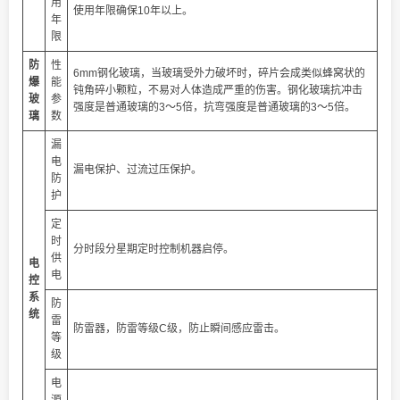
用
使用年限确保10年以上。
年
限
防
性
6mm钢化玻璃，当玻璃受外力破坏时，碎片会成类似蜂窝状的
爆
能
钝角碎小颗粒，不易对人体造成严重的伤害。钢化玻璃抗冲击
玻
参
强度是普通玻璃的3～5倍，抗弯强度是普通玻璃的3～5倍。
璃
数
漏
电
漏电保护、过流过压保护。
防
护
定
时
分时段分星期定时控制机器启停。
供
电
电
控
系
防
统
雷
防雷器，防雷等级C级，防止瞬间感应雷击。
等
级
电
源