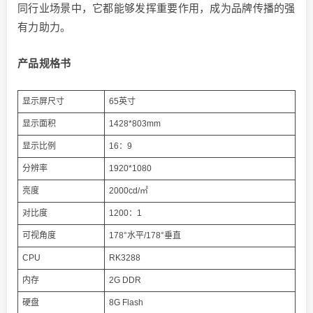
同行业场景中，它都能够发挥重要作用，成为品牌传播的强
有力助力。
产品规格书
显示屏尺寸
65英寸
显示面积
1428*803mm
显示比例
16：9
分辨率
1920*1080
亮度
2000cd/㎡
对比度
1200：1
可视角度
178°水平/178°垂直
CPU
RK3288
内存
2G DDR
硬盘
8G Flash