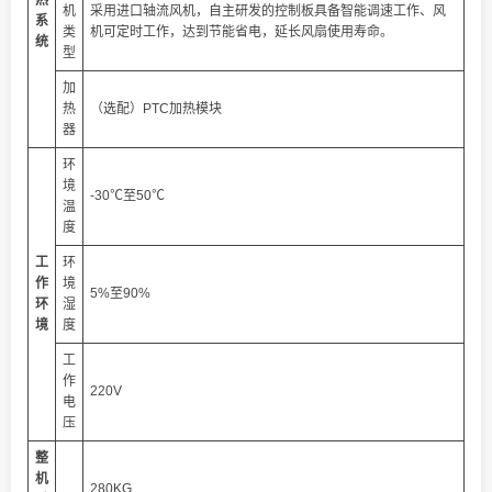
机
采用进口轴流风机，自主研发的控制板具备智能调速工作、风
系
类
机可定时工作，达到节能省电，延长风扇使用寿命。
统
型
加
热
（选配）PTC加热模块
器
环
境
-30℃至50℃
温
度
工
环
作
境
5%至90%
环
湿
境
度
工
作
220V
电
压
整
机
280KG