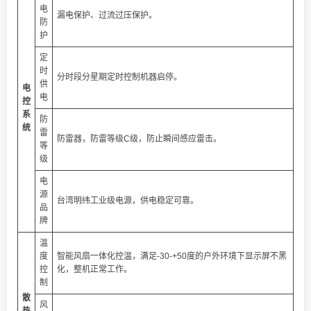
电
漏电保护、过流过压保护。
防
护
定
时
分时段分星期定时控制机器启停。
供
电
电
控
系
防
统
雷
防雷器，防雷等级C级，防止瞬间感应雷击。
等
级
电
源
台湾明纬工业级电源，供电稳定可靠。
品
牌
温
度
智能风扇一体化控温，满足-30-+50度的户外环境下显示屏不黑
控
化，整机正常工作。
制
散
风
热