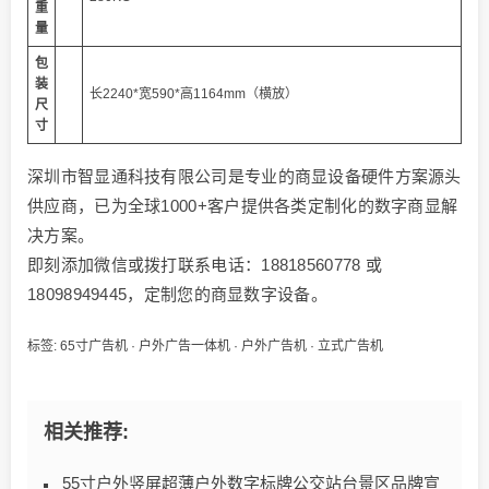
重
量
包
装
长2240*宽590*高1164mm（横放）
尺
寸
深圳市智显通科技有限公司是专业的商显设备硬件方案源头
供应商，已为全球1000+客户提供各类定制化的数字商显解
决方案。
即刻添加微信或拨打联系电话：18818560778 或
18098949445，定制您的商显数字设备。
标签:
65寸广告机
·
户外广告一体机
·
户外广告机
·
立式广告机
相关推荐:
55寸户外竖屏超薄户外数字标牌公交站台景区品牌宣