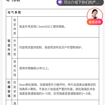
可以介绍下你们的产品么
你们是怎么收费的呢
电 气 参 数
钣
金
钣金外壳采用1.5mmSGCC镀锌钢板。
材
质
钣
外
金
壳
内层喷涂富锌底粉，表层喷涂阿克苏户外塑粉保护。
外
涂
壳
层
使
用
使用年限确保10年以上。
年
限
防
性
6mm钢化玻璃，当玻璃受外力破坏时，碎片会成类似蜂窝状的
爆
能
钝角碎小颗粒，不易对人体造成严重的伤害。钢化玻璃抗冲击
玻
参
强度是普通玻璃的3～5倍，抗弯强度是普通玻璃的3～5倍。
璃
数
漏