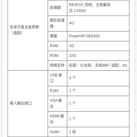
RK3576, 四核，主频最高
处理器
达 2.0GHz
图形处理
4G
器
安卓方案主板参数
（选配）
硬盘
PowerVR GE8300
RAM
2G
ROM
32G
网络支持
标配：以太网、无线WiFi 选配：4G
USB 接
4 个
口
RJ45
1 个
VGA 输
输入输出接口
1 个
出
HDMI 输
1 个
出
Audio
1 组