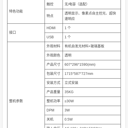
触控
无/电容（选配）
特色功能
透明显示、像素点自主控光、超快
特点
速响应
HDMI
1 个
接口
USB
1 个
外观材料
有机自发光材料+玻璃基板
外观颜色
透明
产品尺寸
607*296*1590(mm)
包装尺寸
1715*587*727mm
安装方式
立式安装
产品重量
35KG
整机参数
整机功率
≤30W
DPM
3W
关机
0.5W