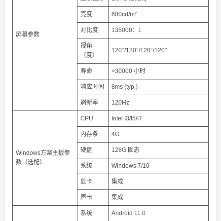
亮度
600cd/m²
对比度
135000：1
屏幕参数
视角
120°/120°/120°/120°
（度）
寿命
>30000 小时
响应时间
8ms (typ.)
刷新率
120Hz
CPU
Intel I3/I5/I7
内存条
4G
硬盘
128G 固态
Windows方案主板参
数（选配）
系统
Windows 7/10
显卡
集成
声卡
集成
系统
Android 11.0