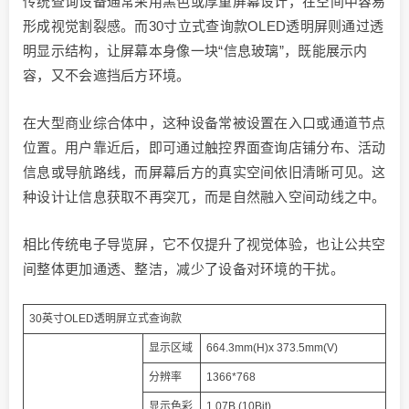
传统查询设备通常采用黑色或厚重屏幕设计，在空间中容易
形成视觉割裂感。而30寸立式查询款OLED透明屏则通过透
明显示结构，让屏幕本身像一块“信息玻璃”，既能展示内
容，又不会遮挡后方环境。
在大型商业综合体中，这种设备常被设置在入口或通道节点
位置。用户靠近后，即可通过触控界面查询店铺分布、活动
信息或导航路线，而屏幕后方的真实空间依旧清晰可见。这
种设计让信息获取不再突兀，而是自然融入空间动线之中。
相比传统电子导览屏，它不仅提升了视觉体验，也让公共空
间整体更加通透、整洁，减少了设备对环境的干扰。
30英寸OLED透明屏立式查询款
显示区域
664.3mm(H)x 373.5mm(V)
分辨率
1366*768
显示色彩
1.07B (10Bit)