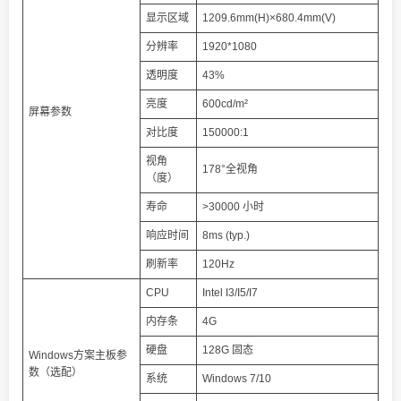
显示区域
1209.6mm(H)×680.4mm(V)
分辨率
1920*1080
透明度
43%
亮度
600cd/m²
屏幕参数
对比度
150000:1
视角
178°全视角
（度）
寿命
>30000 小时
响应时间
8ms (typ.)
刷新率
120Hz
CPU
Intel I3/I5/I7
内存条
4G
硬盘
128G 固态
Windows方案主板参
数（选配）
系统
Windows 7/10