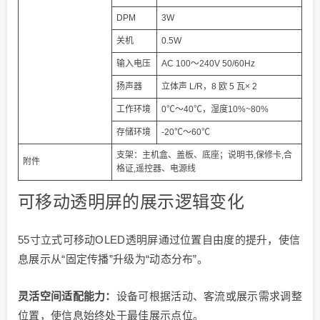
DPM
3W
关机
0.5W
输入电压
AC 100～240V 50/60Hz
扬声器
立体声 L/R，8 欧 5 瓦× 2
工作环境
0℃～40℃，湿度10%~80%
存储环境
-20℃～60℃
支架：主机盒、盖板、底座；说明书,保修卡,合
附件
格证,遥控器、电源线
可移动透明屏的展示逻辑变化
55寸立式可移动OLED透明屏通过位置自由度的提升，使信
息展示从“固定传播”升级为“动态分布”。
灵活空间适配能力：
设备可根据活动、客流或展示需求调整
位置，使信息始终处于最佳展示点位。