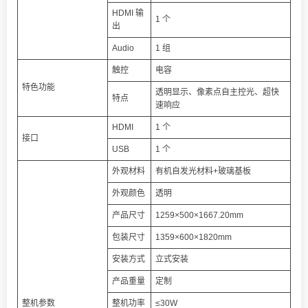
HDMI 输
1 个
出
Audio
1 组
触控
电容
特色功能
透明显示、像素点自主控光、超快
特点
速响应
HDMI
1 个
接口
USB
1 个
外观材料
有机自发光材料+玻璃基板
外观颜色
透明
产品尺寸
1259×500×1667.20mm
包装尺寸
1359×600×1820mm
安装方式
立式安装
产品重量
定制
整机参数
整机功率
≤30W