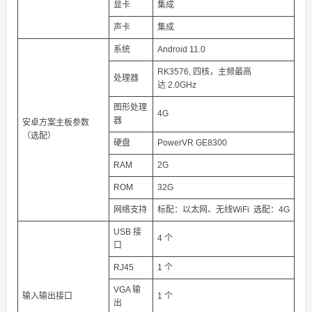
显卡
集成
声卡
集成
系统
Android 11.0
RK3576, 四核，主频最高
处理器
达 2.0GHz
图形处理
4G
器
安卓方案主板参数
（选配）
硬盘
PowerVR GE8300
RAM
2G
ROM
32G
网络支持
标配：以太网、无线WiFi 选配：4G
USB 接
4 个
口
RJ45
1 个
VGA 输
输入输出接口
1 个
出