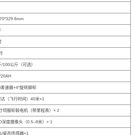
570*329.8mm
斤
时
时
斤/100公斤（可选）
/20AH
动差速器+4*旋转脚轮
达（飞行时间）40米×1
英寸伺服轮毂电机（带里程表）× 2
-D深度摄像头（0.5–8米）× 1
MU姿态传感器×1