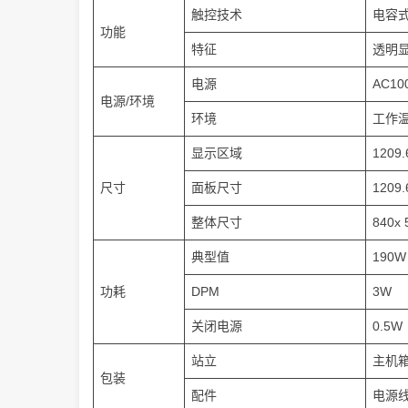
触控技术
电容
功能
特征
透明
电源
AC10
电源/环境
环境
工作温
显示区域
1209
尺寸
面板尺寸
1209
整体尺寸
840x 
典型值
190W
功耗
DPM
3W
关闭电源
0.5W
站立
主机
包装
配件
电源