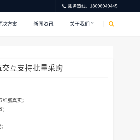
服务热线：18098949445
解决方案
新闻资讯
关于我们
航交互支持批量采购
节细腻真实；
效；
境；