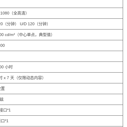
0×1080（全高清）
120（分钟） U/D 120（分钟）
/200 cd/m²（中心单点，典型值）
800
000 小时
小时 x 7 天（仅限动态内容）
放置
赫兹
接口*1
接口*1