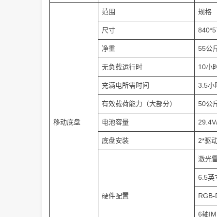
范围
规格
尺寸
840*
净重
55公
无负载运行时
10小
充满电所需时间
3.5小
有效载荷能力（大部分）
50公
移动底盘
电池容量
29.4V
底盘安装
2*驱
激光雷
6.5
硬件配置
RGB
6轴I