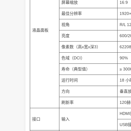
屏幕缩放
16:9
最佳分辨率
192
视角
R/L 
液晶面板
亮度
600
像素数（高x宽x深3）
6220
色域（DCI）
90%
寿命（典型值）
≥ 30
运行时间
18 
方向
垂直
刷新率
120
HDMI
接口
输入
USB