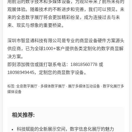
用前沿的数字技术和多媒体设备，为观众带来了前所未有的
观展体验。随着技术的不断进步和完善，我们可以预见，未
来的全息数字展厅将会更加精彩纷呈，成为连接过去与未
来、现实与想象的重要桥梁。
深圳市智显通科技有限公司是专业的商显设备硬件方案源头
供应商，已为全球1000+客户提供各类定制化的数字商显解
决方案。
即刻添加微信或拨打联系电话：18818560778 或
18098949445，定制您的商显数字设备。
标签:
全息数字展厅
·
多媒体数字展厅
·
展厅多媒体互动设备
·
数字化展厅多
媒体设备
相关推荐:
科技赋能的全新展示空间，数字信息化展厅的魅力