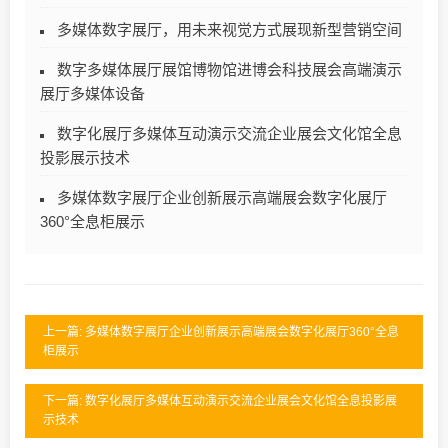
多媒体数字展厅，用未来视觉方式展现新型营销空间
数字多媒体展厅展馆博物馆进博会科技展会高端演示
展厅多媒体设备
数字化展厅多媒体互动演示交流企业展会文化馆全息
投影展示技术
多媒体数字展厅企业创新展示高端展会数字化展厅
360°全息柜展示
上一篇: 多媒体数字展厅企业创新展示高端展会数字化展厅360°全息
柜展示
下一篇: 数字化展厅多媒体互动演示交流企业展会文化馆全息投影展
示技术