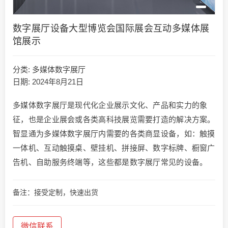
数字展厅设备大型博览会国际展会互动多媒体展
馆展示
分类:
多媒体数字展厅
日期: 2024年8月21日
多媒体数字展厅是现代化企业展示文化、产品和实力的象
征，也是企业展会或各类高科技展览需要打造的解决方案。
智显通为多媒体数字展厅内需要的各类商显设备，如：触摸
一体机、互动触摸桌、壁挂机、拼接屏、数字标牌、橱窗广
告机、自助服务终端等，这些都是数字展厅常见的设备。
备注：接受定制，快速出货
微信联系