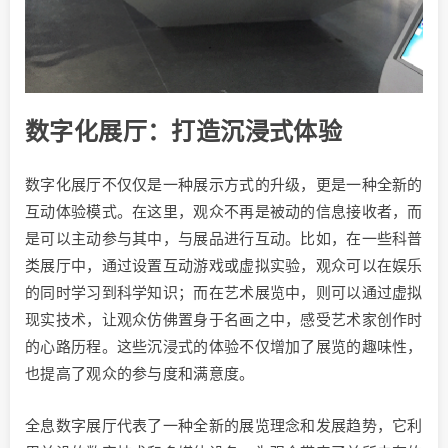
数字化展厅：打造沉浸式体验
数字化展厅不仅仅是一种展示方式的升级，更是一种全新的
互动体验模式。在这里，观众不再是被动的信息接收者，而
是可以主动参与其中，与展品进行互动。比如，在一些科普
类展厅中，通过设置互动游戏或虚拟实验，观众可以在娱乐
的同时学习到科学知识；而在艺术展览中，则可以通过虚拟
现实技术，让观众仿佛置身于名画之中，感受艺术家创作时
的心路历程。这些沉浸式的体验不仅增加了展览的趣味性，
也提高了观众的参与度和满意度。
全息数字展厅代表了一种全新的展览理念和发展趋势，它利