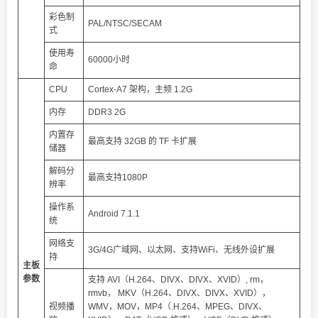
彩色制
PAL/NTSC/SECAM
式
使用寿
60000小时
命
CPU
Cortex-A7 架构，主频 1.2G
内存
DDR3 2G
内置存
最高支持 32GB 的 TF 卡扩展
储器
解码分
最高支持1080P
辨率
操作系
Android 7.1.1
统
网络支
3G/4G广域网、以太网、支持WiFi、无线外设扩展
持
主
板
参
数
支持 AVI（H.264、DIVX、DIVX、XVID）, rm，
rmvb， MKV（H.264、DIVX、DIVX、XVID），
视频播
WMV，MOV，MP4（.H.264、MPEG、DIVX、