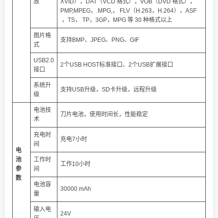
放
XVID），DAT（VCD 格式），VOB（DVD 格式），
PMP,MPEG，.MPG,， FLV（H.263，H.264），ASF
，TS， TP，3GP，MPG 等 30 种格式以上
图片格
支持BMP、JPEG、PNG、GIF
式
USB2.0
2个USB HOST标准接口、2个USB扩展接口
接口
系统升
支持USB升级，SD卡升级，远程升级
级
电池技
刀片电池，使用时间长，性能稳定
术
充电时
充电7小时
间
电
池
工作时
工作10小时
参
间
数
电池容
30000 mAh
量
输入电
24V