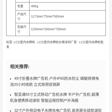
毛重
46Kg
产品尺
1173mm*75mm*583mm
寸
包装尺
1250mm*200mm*700mm
寸
标签:
LCD室内水牌机
·
LCD室内水牌机价格深圳厂家
·
LCD室内水牌机批
发
相关推荐:
49寸折叠水牌广告机 户外IP65防水防尘 磷酸铁锂电
池20小时续航 立式商用促销屏
智显通55寸立式移动广告机水牌 半户外广告机 超薄
机身便携移动滚轮 智能远程控制户外海报
32寸户外移动电子水牌充电广告机 高亮屏长续航滚轮