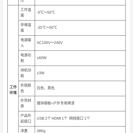
压
工作温
-0℃～50℃
度
存储温
-35℃～50℃
度
电源输
AC100V～240V
入
电源功
≤60W
耗
待机功
≤3W
耗
外观颜
工
作
白色、黑色
色
环
境
外壳材
镀锌钢板+户外专用烤漆
质
产品外
USB 2个 HDMI 1个 网线接口 1个
延接口
净重
38Kg