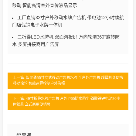
移动 智能高清室外宣传液晶显示
工厂直销32寸户外移动水牌广告机 带电池12小时续航
门店促销电子水牌一体机
三折叠LED水牌机 双面海报屏 万向轮滚360°旋转防
水 多屏拼接商用广告屏
上一篇: 智显通55寸立式移动广告机水牌 半户外广告机 超薄机身便携
移动滚轮 智能远程控制户外海报
下一篇: 49寸折叠水牌广告机 户外IP65防水防尘 磷酸铁锂电池20小
时续航 立式商用促销屏
智显通