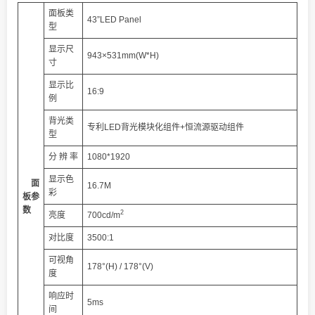
面板类
43”LED Panel
型
显示尺
943
×531mm(W*H)
寸
显示比
16:9
例
背光类
专利LED背光模块化组件+恒流源驱动组件
型
分 辨 率
1080*1920
显示色
面
16.7M
彩
板
参
数
2
亮度
700cd/m
对比度
3500:1
可视角
178°(H) / 178°(V)
度
响应时
5ms
间