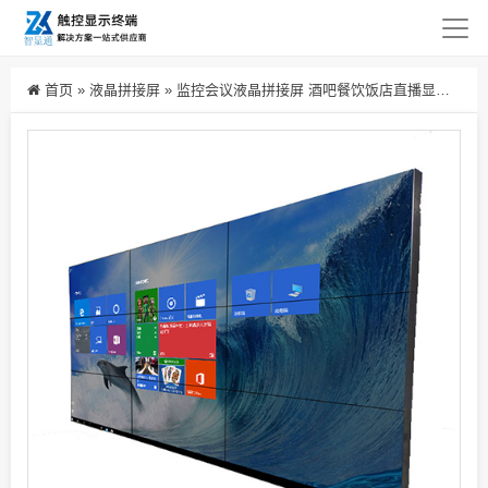
首页
»
液晶拼接屏
»
监控会议液晶拼接屏 酒吧餐饮饭店直播显示大屏 46-49-55寸现货