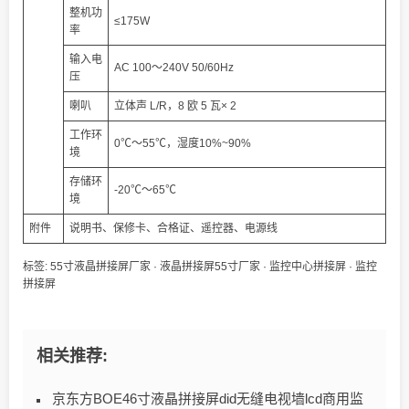
整机功
≤175W
率
输入电
AC 100～240V 50/60Hz
压
喇叭
立体声 L/R，8 欧 5 瓦× 2
工作环
0℃～55℃，湿度10%~90%
境
存储环
-20℃～65℃
境
附件
说明书、保修卡、合格证、遥控器、电源线
标签:
55寸液晶拼接屏厂家
·
液晶拼接屏55寸厂家
·
监控中心拼接屏
·
监控
拼接屏
相关推荐:
京东方BOE46寸液晶拼接屏did无缝电视墙lcd商用监