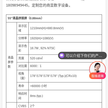
18098949445，定制您的商显数字设备。
55″液晶拼接屏（0.88mm）
显示区
1210mm(H)×680.8mm(V)
域
分辨率
1920(H)×1080(V)
显示色
16.7M , 92% NTSC
彩
可以介绍下你们的产品么
液晶
亮度
520 cd/㎡
屏参
对比度
6000：1
数
视角
178°/178°/178°/178° (Typ.)(CR≥10)
（度）
寿命
>60000 小时
响应时
8ms (typ.)
间
CVBS
2个