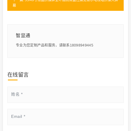
下一篇: 55/49寸液晶拼接屏全环通高清监控展览显示电视墙拼接大屏
幕
智显通
专业为您定制产品和服务，请联系18098949445
在线留言