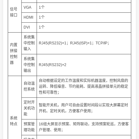
VGA
1个
信号
接口
HDMI
1个
DVI
1个
系统集
中控制
RJ45(RS232)×1；RJ45(ISP)×1；TCP/IP；
内置
输入
拼接
控制
系统集
器
中控制
RJ45(RS232)×2
输出
自动根据设定的工作温度和实际机器温度，控制风扇的
自动温
运转、降低噪音、节约能耗、提高液晶拼接单元的稳定
控系统
性和可靠性；
定时开
智能开关机，用户可自由设置时间段以实现大屏幕定时
关机功
开机、定时关机，方便客户使用；
能
系统
特点
预案管
16组大屏显示预案、矩阵联动，支持预案轮巡，方便客
理功能
户管理、使用；