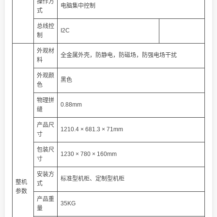
操作方
电脑集中控制
式
总线控
I2C
制
外观材
全金属外壳，防静电，防磁场，防强电场干扰
料
外观颜
黑色
色
物理拼
0.88mm
缝
产品尺
1210.4 × 681.3 × 71mm
寸
包装尺
1230 × 780 × 160mm
寸
安装方
标准型机柜、定制型机柜
整机
式
参数
产品重
35KG
量