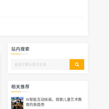
站内搜索
相关推荐
AI智能互动绘画，探索儿童艺术教
育的新趋势