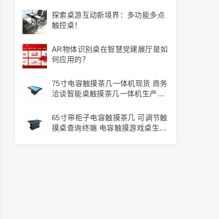
探索桌游互动新境界：多功能多点
触控桌！
AR物体识别桌在智慧党建展厅是如
何应用的？
75寸电容触摸茶几一体机现货 商务
洽谈智能桌触摸茶几一体机生产厂
家批发
65寸带柜子电容触摸茶几 可调节触
摸桌查询终端 电容触摸游戏桌生产
厂家批发