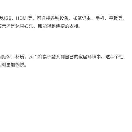
USB、HDMI等，可连接各种设备，如笔记本、手机、平板等，
演示还是休闲娱乐，都能得到便捷的支持。
同颜色、材质，从而将桌子融入到自己的家居环境中。这种个性
用时更加愉悦。