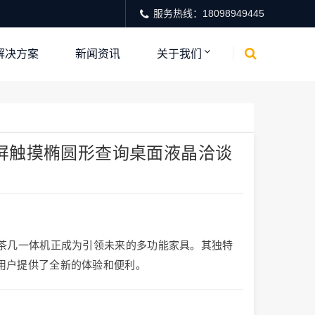
服务热线：18098949445
解决方案
新闻资讯
关于我们
屏触摸椭圆形查询桌面液晶洽谈
摸茶几一体机正成为引领未来的多功能家具。其独特
用户提供了全新的体验和便利。