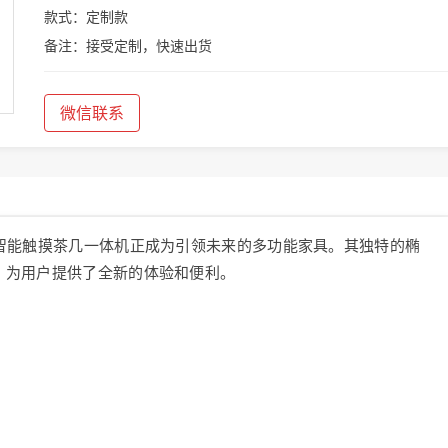
款式：定制款
备注：接受定制，快速出货
微信联系
智能触摸茶几一体机正成为引领未来的多功能家具。其独特的椭
，为用户提供了全新的体验和便利。