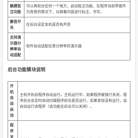
触摸批
可以再前台任何一个地方，启动批注功能，在程序当前界面作
注功能
为背景的情况下，对屏幕内容进行标注、书写。
静音开
在后台设定本机是否有声音
关
支持演
示器分
软件自动适配任意分辨率的演示器
辨率自
动适配
后台功能模块说明
开
机
主机开机后程序自动运行。主机运行中，如果程序被强行关闭，程
自
序后台会定时自动扫描程序前台是否运行，如果发现没有运行，会
动
自动运行该程序（该功能在后台可以关闭）。
启
动
程
序
关