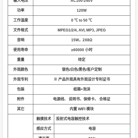
输入电压
AC100-240V
功率
120
W
工作温度
0 ℃ to 50 ℃
文件格式
MPEG1/2/4,
AVI
,
MP3,
JPEG
音响
15W，2X8Ω
使用寿命
≥60000 小时
重量
待定
外观颜色
银色/白色/黑色/客户定制
外观专利
※
产品外观具有外观设计专利证书
包装
纸箱+泡沫
附件
电源线、 说明书、保修卡、 合格证
其它
内置 WIFI 模块
触摸技术
投射式电容触控技术
感应方式
电容