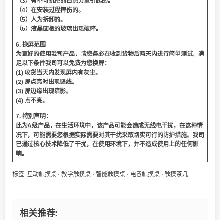
（3）有不可抗拒的自然力量引起的。
（4）在安装过程摔伤的。
（5）人为拆卸的。
（6）液晶面板的玻璃出现破碎。
6. 换屏范围
为更好的使用我司产品，请您务必在收到货物后两天内进行简单测试，满
足以下条件我司可以免费为您换屏：
(1) 收货当天内发现屏内有灰尘。
(2) 屏点亮时出现竖线。
(3) 屏边缘出现暗影。
(4) 点不亮。
7. 特别声明：
此为A级产品，在生活环境中，该产品可能会造成无线电干扰，在这种情
况下，可能需要您根据实际需要对其干扰采取切实可行的防护措施。我司
已通过核心技术降低了干扰，在使用环境下，并不造成使用上的任何影
响。
标签:
互动触摸桌
·
教学触摸桌
·
智能触摸桌
·
电容触摸桌
·
触摸茶几
相关推荐: