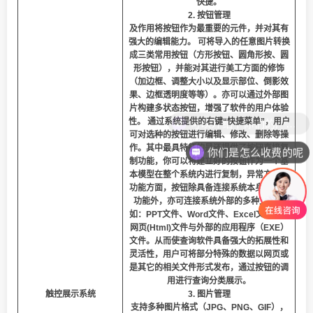
快捷。
2. 按钮管理
及作用将按钮作为最重要的元件，并对其有
强大的编辑能力。 可将导入的任意图片转换
成三类常用按钮（方形按钮、圆角形按、圆
形按钮），并能对其进行美工方面的修饰
（加边框、调整大小以及显示部位、倒影效
果、边框透明度等等）。亦可以通过外部图
片构建多状态按钮，增强了软件的用户体验
性。 通过系统提供的右键“快捷菜单”，用户
可对选种的按钮进行编辑、修改、删除等操
作。其中最具特征的是还提供了按钮直接复
你们是怎么收费的呢
制功能，你可以将建立好的按钮作为一个基
本模型在整个系统内进行复制，异常方便。
功能方面，按钮除具备连接系统本身的页面
功能外，亦可连接系统外部的多种文件，
如：PPT文件、Word文件、Excel文件以及
网页(Html)文件与外部的应用程序（EXE）
文件。从而使查询软件具备强大的拓展性和
灵活性，用户可将部分特殊的数据以网页或
是其它的相关文件形式发布，通过按钮的调
用进行查询分类展示。
触控展示系统
3. 图片管理
支持多种图片格式（JPG、PNG、GIF），