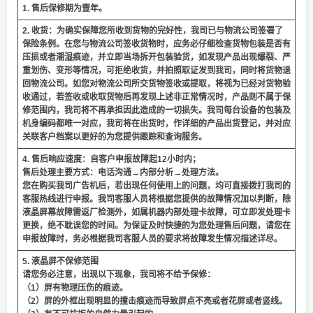
1. 售后保修期为壹年。
2. 收货：为确实保障您所收到货物的完好性，我司已与物流公司签署了
保险条例。在您与物流公司签收货物时，应务必仔细检查货物包装是否有
压损或者潮湿痕迹，并立即当场拆开包装验货，如发现产品出现爆裂、严
重划伤、变形等情况，可拒绝收货，并拍照取证发到我司，同时将货物退
回物流公司。如您对物流公司所交货物签收或提取，将视为已经对货物验
收通过，若签收或收取货物后再发现上述非正常情况时，产品则不属于保
修范围内，我司将不再承担因此造成的一切损失。我司每台设备的包装及
机身编码都唯一对应，我司将在出货时，作详细的产品出货登记，并对应
关联客户档案以更好的为您提供跟踪和查询服务。
4. 售后响应速度：自客户申报故障起12小时内；
售后处理主要方式：电话沟通→内部分析→处理方法。
您在购买我司广告机后，若出现任何使用上的问题，均可直接拨打我司的
客服热线进行申报。我司客服人员将根据您提供的故障情况加以判断，除
液晶屏幕故障需返厂检测外，如属机器内部处理卡故障，可立即发处理卡
更换，绝不耽误您的时间。为保证及时快捷的为您处理售后问题，请您在
申报故障时，务必根据我司客服人员的要求将故障发生情况描述详尽。
5. 液晶屏不保修范围
请您务必注意，出现以下现象，我司将不给予保修：
（1）屏有物理压伤的痕迹。
（2）屏的外框出现明显的撞击痕迹而导致屏点不亮或者花屏或者竖线。