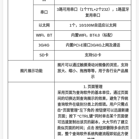
3路
可用
串口（
1
个TTL+
2
个2
32
），
1路蓝牙
串口
复用串口
以太网
1
个，
10
/1
00
M自适应以太网
WIFI、BT
内置WIFI，BT4.0（标配）
3G/4G
内置PCI-E接口3G/4G上网及通话
SD
卡
支持
SD
卡
图片可以通过触摸滑动对图像的浏览，支持
图片展示功能
放大、缩小、拖拽等等，用于各行业产品展
示
1. 页面管理
采用页面为查询软件的基本单位，通过页面
间的切换达到查询展示的效果，避免了传统
查询软件在级别分类上的烦琐。用户只需点
击“页面管理”左下角的 按钮便可以迅速新建
页面；按下 “CTRL键”同时单击某个页面便
可迅速复制出该页的副本，大大节约了建立
类似页面的时间；点击 按钮即删除多余的页
面，整个查询软件系统构建流程即如此方便