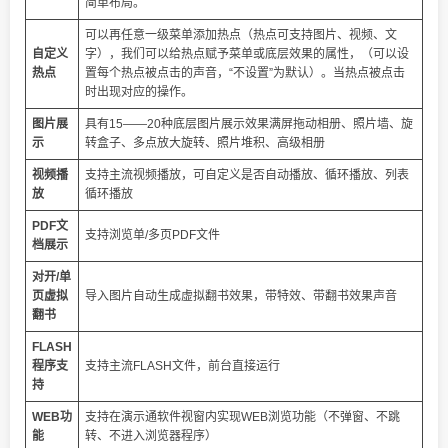
简单布局。
可以再任意一级菜单添加热点（热点可支持图片、视频、文
自定义
字），我们可以给热点赋予菜单或底层效果的属性，（可以设
热点
置每个热点被点击的声音，“不设置”为默认）。当热点被点击
时出现对应的操作。
图片展
具有15——20种底层图片展示效果满屏拖动相册、照片墙、旋
示
转盒子、多点放大旋转、照片堆积、高级相册
视频播
支持主流视频播放，可自定义是否自动播放、循环播放、列表
放
循环播放
PDF文
支持浏览单/多页PDF文件
档展示
对开/单
页虚拟
导入图片自动生成虚拟翻书效果，带特效、带翻书效果声音
翻书
FLASH
程序支
支持主流FLASH文件，前台直接运行
持
WEB功
支持在演示通软件视窗内实现WEB浏览功能（不弹窗、不跳
能
转、不进入浏览器程序）