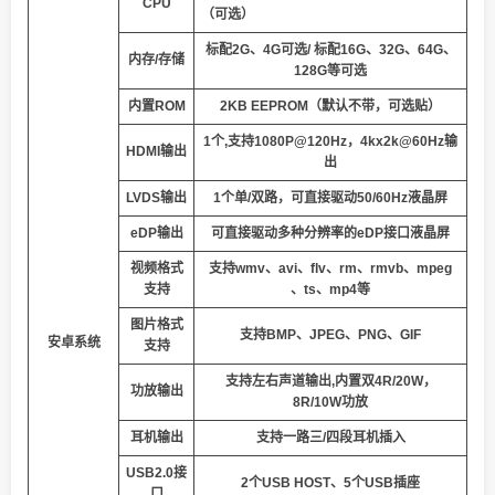
CPU
（可选）
标配2
G
、
4
G
可选
/
标配16
G、
32
G、
64
G、
内存
/
存储
128
G
等
可选
内置ROM
2KB EEPROM（默认不带，可选贴）
1
个
,
支持
1080P
@120Hz，4kx2k@60Hz输
HDMI
输出
出
LVDS
输出
1
个单/双路，可直接驱动
50/60Hz
液晶屏
eDP输出
可直接驱动多种分辨率的eDP接口液晶屏
视频格式
支持
wmv
、
avi
、
flv
、
rm
、
rmvb
、
mpeg
支持
、
ts
、
mp4
等
图片格式
支持
BMP
、
JPEG
、
PNG
、
GIF
安卓系统
支持
支持左右声道输出
,
内置双
4R/
20
W
，
功放输出
8R/
10
W
功放
耳机输出
支持一路三/四段耳机插入
USB2.0
接
2个
USB HOST
、5个
USB
插座
口