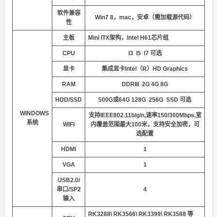
软件兼容
Win7 8，mac，安卓（需加载源代码）
性
主板
Mini ITX架构，Intel H61芯片组
CPU
I3 I5 I7 可选
显卡
集成显卡Intel（R）HD Graphics
RAM
DDRIII
2G
4G
8G
HDD/SSD
500G或64G
12
8
G
256G
SSD
可选
WINDOWS
支持IEEE802.11b/g/n,速率150/300Mbps,室
系统
WIFI
内覆盖范围最大100米，支持安全加密，可
选配置
HDMI
1
VGA
1
USB2.0/
串口/SP2
4
输入
RK3288\ RK3566\ RK3399\ RK3588 等