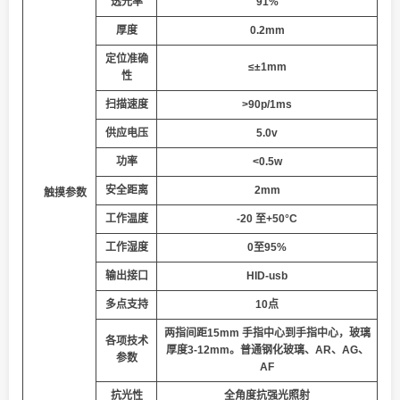
透光率
91%
厚度
0.2mm
定位准确
≤
±
1
mm
性
扫描速度
>90p/1ms
供应电压
5.
0
v
功率
<0.5w
安全距离
2mm
触摸参数
工作温度
-20 至+
50
°C
工作湿度
0至95%
输出接口
HID-usb
多点支持
10点
两指间距15mm 手指中心到手指中心，玻璃
各项技术
厚度3-12mm。普通钢化玻璃、AR、AG、
参数
AF
抗光性
全角度抗强光照射