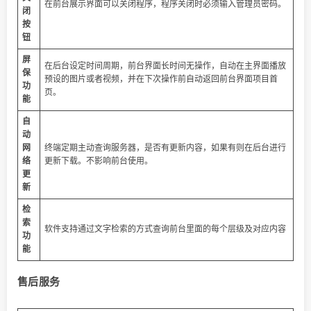
在前台展示界面可以关闭程序，程序关闭时必须输入管理员密码。
闭
按
钮
屏
在后台设定时间周期，前台界面长时间无操作，自动在主界面播放
保
预设的图片或者视频，并在下次操作前自动返回前台界面项目首
功
页。
能
自
动
网
终端定期主动查询服务器，是否有更新内容，如果有则在后台进行
络
更新下载。不影响前台使用。
更
新
检
索
软件支持通过文字检索的方式查询前台里面的每个层级及对应内容
功
能
售后服务