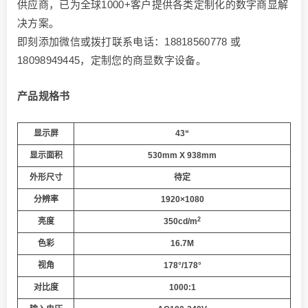
供应商，已为全球1000+客户提供各类定制化的数字商显解
决方案。
即刻添加微信或拨打联系电话：18818560778 或
18098949445，定制您的商显数字设备。
产品规格书
显示屏
43
“
显示面积
530mm X 938mm
外形尺寸
待定
分辨率
1920×1080
2
亮度
350cd/m
色彩
16.7M
视角
178°/178°
对比度
1
000:1