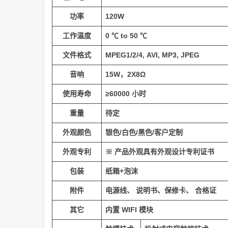
功率
120
W
工作温度
0 ℃ to 50 ℃
文件格式
MPEG1/2/4,
AVI
,
MP3,
JPEG
音响
15W，2X8Ω
使用寿命
≥60000 小时
重量
待定
外观颜色
银色/白色/黑色/客户定制
外观专利
※
产品外观具有外观设计专利证书
包装
纸箱+泡沫
附件
电源线、 说明书、保修卡、 合格证
其它
内置 WIFI 模块