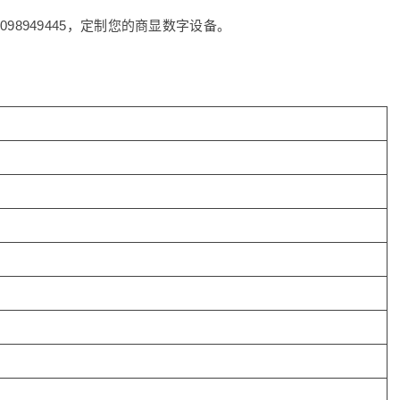
8098949445，定制您的商显数字设备。