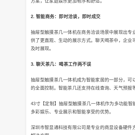
方案，让家庭娱乐更加有序和舒适。
2.
智能
商务：
即时洽谈，即时成交
抽屉型触摸茶几一体机在商务洽谈场景中展现出专
供了更直观、生动的展示方式。聊天喝茶中，企业
及时展现。
3.
聊天
茶几：
喝茶工作两不误
抽屉型触摸茶几一体机成为智能家居的一部分，可
的全面控制。智能茶几还支持在线查询、天气预报
43寸【定制】抽屉型触摸茶几一体机作为多功能智
多彩娱乐、专业展示和智能享受的优势。
深圳市智显通科技有限公司是专业的商显设备硬件方