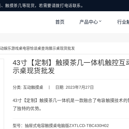
桌、触摸茶几等现货，若需要请拨打电话联系。
首页
产品中心
行业
互动娱乐游戏桌电容恰谈桌查询展示桌现货批发
43寸【定制】触摸茶几一体机触控互
示桌现货批发
|
分类:
互动触摸桌
日期: 2023年7月27日
43寸【定制】触摸茶几一体机是一款融合了电容触摸技术
了独特的优势。
型号：抽屉式电容触摸桌电脑版ZXTLCD-TBC430H02