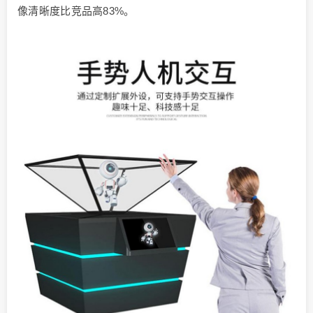
像清晰度比竞品高83%。