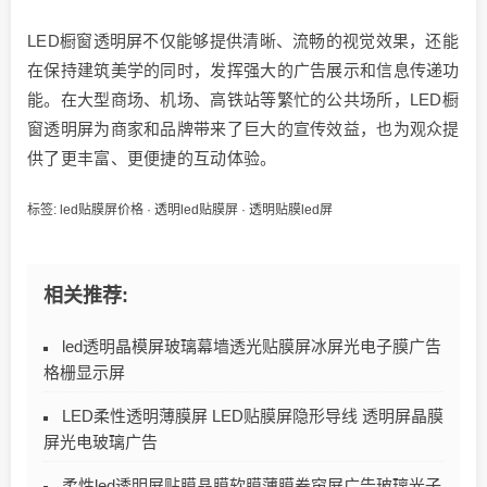
LED橱窗透明屏不仅能够提供清晰、流畅的视觉效果，还能
在保持建筑美学的同时，发挥强大的广告展示和信息传递功
能。在大型商场、机场、高铁站等繁忙的公共场所，LED橱
窗透明屏为商家和品牌带来了巨大的宣传效益，也为观众提
供了更丰富、更便捷的互动体验。
标签:
led贴膜屏价格
·
透明led贴膜屏
·
透明贴膜led屏
相关推荐:
led透明晶模屏玻璃幕墙透光贴膜屏冰屏光电子膜广告
格栅显示屏
LED柔性透明薄膜屏 LED贴膜屏隐形导线 透明屏晶膜
屏光电玻璃广告
柔性led透明屏贴膜晶膜软膜薄膜卷帘屏广告玻璃光子