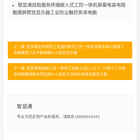
智显通自助服务终端嵌入式工控一体机屏幕电容电阻
触摸屏壁挂显示器工业防尘触控安卓电脑
上一篇: 智显通全封闭防尘宽温内嵌式工控一体机双网多串口电容工
业触摸屏工业平板电脑PLC组态显示器
下一篇: 智显通电容屏工业一体机工控嵌入式12 15 17 19英寸工业电
容电阻触摸屏自带挂钩PLC组态王自动化机械设备显示器
智显通
专业为您定制产品和服务，请联系18098949445