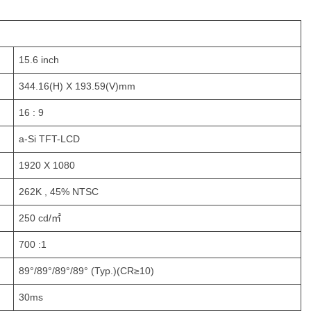
15.6 inch
344.16(H) X 193.59(V)mm
16 : 9
a-Si TFT-LCD
1920 X 1080
262K , 45% NTSC
250 cd/㎡
700 :1
89°/89°/89°/89° (Typ.)(CR≥10)
30ms