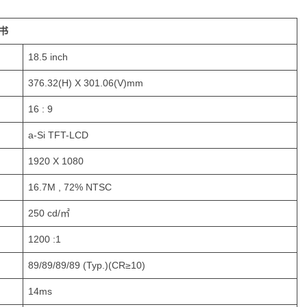
书
18.5 inch
376.32(H) X 301.06(V)mm
16 : 9
a-Si TFT-LCD
1920 X 1080
16.7M , 72% NTSC
250 cd/㎡
1200 :1
89/89/89/89 (Typ.)(CR≥10)
14ms