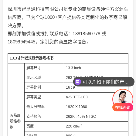
深圳市智显通科技有限公司是专业的商显设备硬件方案源头
供应商，已为全球1000+客户提供各类定制化的数字商显解
决方案。
即刻添加微信或拨打联系电话：18818560778 或
18098949445，定制您的商显数字设备。
13.3寸外嵌式显示器规格书
屏幕尺寸
13.3 inch
显示区域
293.76(H) X 165.24(V)mm
可以介绍下你们的产品么
屏幕比例
16 : 9
屏幕类型
a-Si TFT-LCD
最大分辨率
1920 X 1080
液晶屏
支持颜色
262K , 45% NTSC
规格参
亮度
220 cd/㎡
数
对比度
800 :1