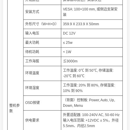
VESA: 100×100 mm, 或侧边支架安
安装方式
装
外形尺寸（W×H×D）
359.9 X 233.9 X 50mm
输入电压
DC 12V
最大功耗
≤ 25w
待机功耗
< 1W
工作海拔
≦3000m
工作温度: 0℃ 到 50℃, 存储温度:
环境温度
-20℃ 到 60℃
工作湿度: 20% 到 80%, 存储湿度:
环境湿度
10% 到 90%
（背面）控制板: Power, Auto, Up,
OSD按键
整机参
Down, Menu
数
外置适配器: 100-240V AC, 50-60 Hz
供电要求
输入电压范围: +12VDC ± 5%，外径
5.5mm、内径2.5mm