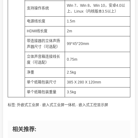
Win 7、Win 8、Win 10，安卓4.0以
支持操作系统
上、Linux（内核版本3.5以上）
电源线长度
1.5m
HDMI线长度
2m
带连接器的立体声扬
99*45*20mm
声器尺寸（可选配）
立体声音箱连接线长
0.75m
度（可选配）
净重
2.5kg
单个纸箱包装尺寸
385 X 280 X 120mm
单个纸箱包装重量
3.5kg
标签:
外嵌式工业屏
·
嵌入式工业屏一体机
·
嵌入式工控显示屏
相关推荐: