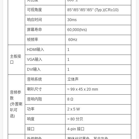
可视角度
85°/85°/85°/85° (Typ.)(CR≥10)
响应时间
30ms
屏幕寿命
60,000(hrs)
帧频率
60Hz
HDMI输入
1
主板接
VGA输入
1
口
DVI输入
1
音响系统
立体声
喇叭尺寸
≈ 99 x 45 x 20 mm
音频参
数
音响内阻
8 Ω
(外置喇
功率
2 x 5 W
叭可
选)
响度
> 80 分贝
接口
4-pin 接口
外观颜色
屏体丝印黑色，其余灰色