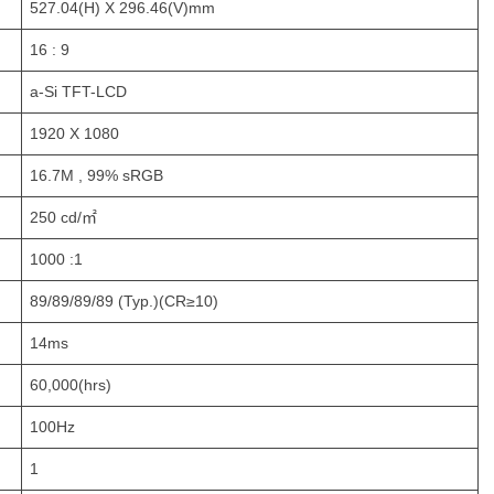
527.04(H) X 296.46(V)mm
16 : 9
a-Si TFT-LCD
1920 X 1080
16.7M , 99% sRGB
250 cd/㎡
1000 :1
89/89/89/89 (Typ.)(CR≥10)
14ms
60,000(hrs)
100Hz
1